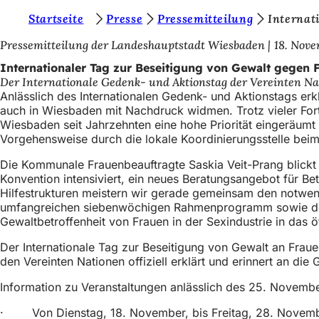
S
Startseite
Presse
Pressemitteilung
Internat
Inhalt anspringen
i
Pressemitteilung der Landeshauptstadt Wiesbaden
18. Nov
e
Internationaler Tag zur Beseitigung von Gewalt gegen 
Der Internationale Gedenk- und Aktionstag der Vereinten Nat
b
Anlässlich des Internationalen Gedenk- und Aktionstags erk
e
auch in Wiesbaden mit Nachdruck widmen. Trotz vieler For
Wiesbaden seit Jahrzehnten eine hohe Priorität eingeräumt 
f
Vorgehensweise durch die lokale Koordinierungsstelle bei
i
Die Kommunale Frauenbeauftragte Saskia Veit-Prang blickt 
n
Konvention intensiviert, ein neues Beratungsangebot für Be
Hilfestrukturen meistern wir gerade gemeinsam den notwen
d
umfangreichen siebenwöchigen Rahmenprogramm sowie der i
e
Gewaltbetroffenheit von Frauen in der Sexindustrie in das 
n
Der Internationale Tag zur Beseitigung von Gewalt an Fra
den Vereinten Nationen offiziell erklärt und erinnert an d
s
i
Information zu Veranstaltungen anlässlich des 25. Novembe
c
· Von Dienstag, 18. November, bis Freitag, 28. November, 