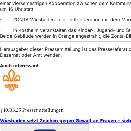
einer viersemestrigen Kooperation zwischen dem Kommunale
h
um 16 Uhr statt.
h
· ZONTA Wiesbaden zeigt in Kooperation mit dem Murnau
i
· In Kostheim veranstalten das Kinder-, Jugend- und Stad
e
Beide Gebäude werden in Orange angestrahlt, die Zonta-Bä
r
:
Herausgeber dieser Pressemitteilung ist das Presserefera
Dezernat oder Amt wenden.
Auch interessant
10.03.25
Pressemitteilungen
Wiesbaden setzt Zeichen gegen Gewalt an Frauen – sieb