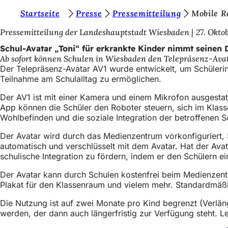
S
Startseite
Presse
Pressemitteilung
Mobile R
Inhalt anspringen
i
Pressemitteilung der Landeshauptstadt Wiesbaden
27. Okto
e
Schul-Avatar „Toni“ für erkrankte Kinder nimmt seinen D
Ab sofort können Schulen in Wiesbaden den Telepräsenz-Avat
b
Der Telepräsenz-Avatar AV1 wurde entwickelt, um Schülerin
e
Teilnahme am Schulalltag zu ermöglichen.
f
Der AV1 ist mit einer Kamera und einem Mikrofon ausgestatt
App können die Schüler den Roboter steuern, sich im Klass
i
Wohlbefinden und die soziale Integration der betroffenen 
n
Der Avatar wird durch das Medienzentrum vorkonfiguriert, 
d
automatisch und verschlüsselt mit dem Avatar. Hat der Avat
e
schulische Integration zu fördern, indem er den Schülern 
n
Der Avatar kann durch Schulen kostenfrei beim Medienzentru
Plakat für den Klassenraum und vielem mehr. Standardmäßi
s
i
Die Nutzung ist auf zwei Monate pro Kind begrenzt (Verlän
werden, der dann auch längerfristig zur Verfügung steht. L
c