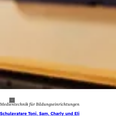
Medientechnik für Bildungseinrichtungen
Schulavatare Toni, Sam, Charly und Eli