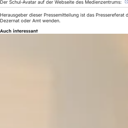
Der Schul-Avatar auf der Webseite des Medienzentrums:
h
h
Herausgeber dieser Pressemitteilung ist das Presserefera
Dezernat oder Amt wenden.
i
e
Auch interessant
r
: