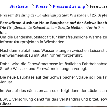
S
Startseite
Presse
Pressemitteilung
Fernwär
Inhalt anspringen
i
Pressemitteilung der Landeshauptstadt Wiesbaden
25. Sept
e
Fernwärme-Ausbau: Neue Bauphase auf der Schwalbache
Die Großbaustelle Schwalbacher Straße bleibt weiter in Be
b
hin.
e
Um die Landeshauptstadt fit für klimafreundliche Wärme zu
Infrastrukturprojekten in Wiesbaden.
f
Nachdem zuletzt neue Wasserleitungen zwischen Luisenstraße
i
Fernwärmeausbau mit Stahlrohren fortgeführt.
n
Dabei wird die Fernwärmetrasse im östlichen Fahrbahnabschn
d
Straße Wasser- und Fernwärmeleitungen verlegt.
e
Die neue Bauphase auf der Schwalbacher Straße soll bis Fr
n
Januar.
s
Im Verlauf des nächsten Jahres erfolgt dann der Lückensch
i
ESWE Versorgung dankt für das Verständnis und bittet, et
c
Bilder