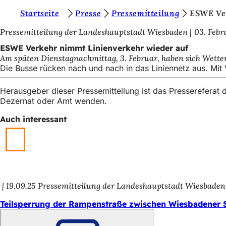
S
Startseite
Presse
Pressemitteilung
ESWE Ver
Inhalt anspringen
i
Pressemitteilung der Landeshauptstadt Wiesbaden
03. Febr
e
ESWE Verkehr nimmt Linienverkehr wieder auf
Am späten Dienstagnachmittag, 3. Februar, haben sich Wette
b
Die Busse rücken nach und nach in das Liniennetz aus. Mit
e
Herausgeber dieser Pressemitteilung ist das Presserefera
f
Dezernat oder Amt wenden.
i
Auch interessant
n
d
e
n
s
19.09.25
Pressemitteilung der Landeshauptstadt Wiesbaden
i
Teilsperrung der Rampenstraße zwischen Wiesbadener S
c