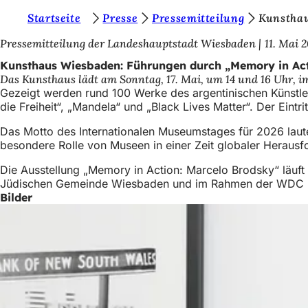
S
Startseite
Presse
Pressemitteilung
Kunsthau
Inhalt anspringen
i
Pressemitteilung der Landeshauptstadt Wiesbaden
11. Mai 
e
Kunsthaus Wiesbaden: Führungen durch „Memory in Act
Das Kunsthaus lädt am Sonntag, 17. Mai, um 14 und 16 Uhr, 
b
Gezeigt werden rund 100 Werke des argentinischen Künstler
e
die Freiheit“, „Mandela“ und „Black Lives Matter“. Der Eintritt
f
Das Motto des Internationalen Museumstages für 2026 laute
besondere Rolle von Museen in einer Zeit globaler Heraus
i
n
Die Ausstellung „Memory in Action: Marcelo Brodsky“ läuft 
Jüdischen Gemeinde Wiesbaden und im Rahmen der WDC 2
d
Bilder
e
n
s
i
c