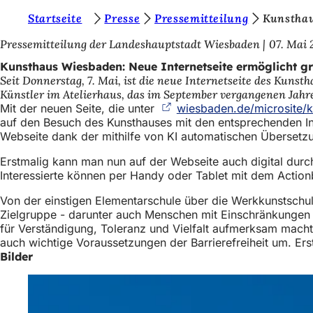
S
Startseite
Presse
Pressemitteilung
Kunsthau
Inhalt anspringen
i
Pressemitteilung der Landeshauptstadt Wiesbaden
07. Mai 
e
Kunsthaus Wiesbaden: Neue Internetseite ermöglicht gr
Seit Donnerstag, 7. Mai, ist die neue Internetseite des Kuns
b
Künstler im Atelierhaus, das im September vergangenen Jahre
e
Mit der neuen Seite, die unter
wiesbaden.de/microsite/
auf den Besuch des Kunsthauses mit den entsprechenden Inf
f
Webseite dank der mithilfe von KI automatischen Übersetzun
i
Erstmalig kann man nun auf der Webseite auch digital durch
n
Interessierte können per Handy oder Tablet mit dem Actio
d
Von der einstigen Elementarschule über die Werkkunstschule
e
Zielgruppe - darunter auch Menschen mit Einschränkungen -
für Verständigung, Toleranz und Vielfalt aufmerksam macht 
n
auch wichtige Voraussetzungen der Barrierefreiheit um. Ers
Bilder
s
i
c