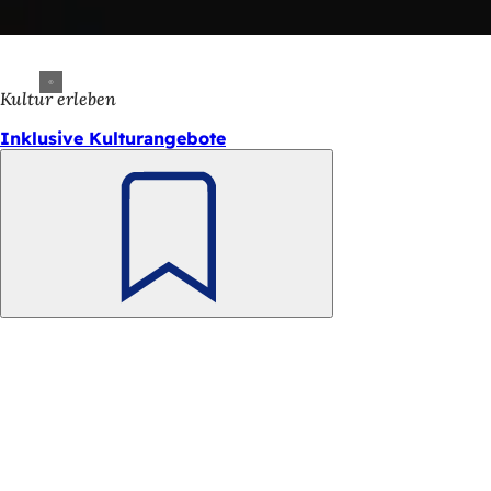
Kultur erleben
Inklusive Kulturangebote
Merken
Fußbereich
Schnellzugriff