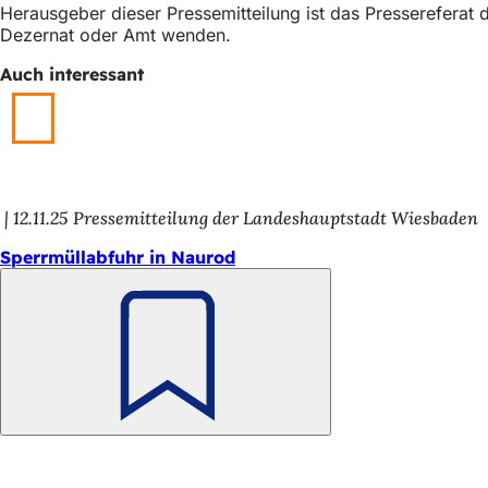
Herausgeber dieser Pressemitteilung ist das Presserefera
h
Dezernat oder Amt wenden.
h
Auch interessant
i
e
r
:
12.11.25
Pressemitteilung der Landeshauptstadt Wiesbaden
Sperrmüllabfuhr in Naurod
Merken