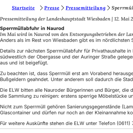
S
Startseite
Presse
Pressemitteilung
Sperrmül
Inhalt anspringen
i
Pressemitteilung der Landeshauptstadt Wiesbaden
12. Mai 
e
Sperrmüllabfuhr in Naurod
Im Mai wird in Naurod von den Entsorgungsbetrieben der Lan
b
Anders als im Rest von Wiesbaden gibt es im nördlichsten S
e
Details zur nächsten Sperrmüllabfuhr für Privathaushalte 
f
südwestlich der Obergasse und der Auringer Straße gelegene
aus und ist beigefügt.
i
n
Zu beachten ist, dass Sperrmüll erst am Vorabend herausge
Bußgeldern geahndet. Unter anderem soll dadurch die Stad
d
Die ELW bitten alle Nauroder Bürgerinnen und Bürger, die
e
die Sammlung zu reinigen: erstens sperrige Möbelstücke un
n
Nicht zum Sperrmüll gehören Sanierungsgegenstände (Lamin
s
Glascontainer und dürfen nur noch an der Kleinannahme k
i
Für weitere Auskünfte stehen die ELW unter Telefon (0611)
c