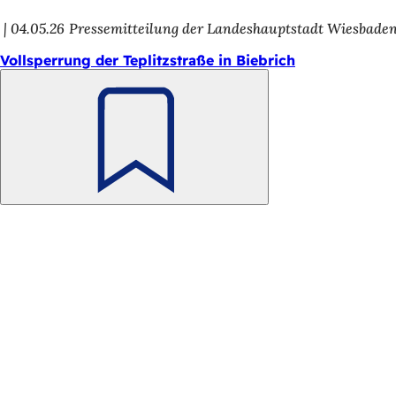
h
04.05.26
Pressemitteilung der Landeshauptstadt Wiesbade
h
Vollsperrung der Teplitzstraße in Biebrich
i
e
r
Merken
:
Fußbereich
Schnellzugriff
Alle Dienstleistungen
Veranstaltungs­kalender
Bürgerbüro
Feedback zur Webseite
Rechtliches
Datenschutzeinstellungen
Nutzungsbedingungen