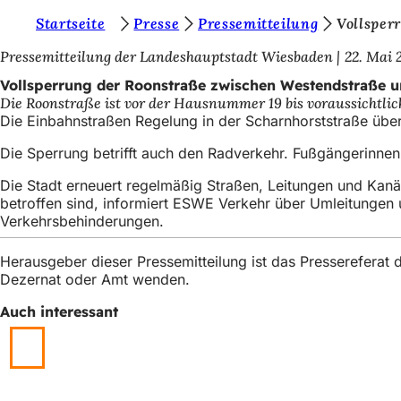
S
Startseite
Presse
Pressemitteilung
Vollsper
Inhalt anspringen
i
Pressemitteilung der Landeshauptstadt Wiesbaden
22. Mai 
e
Vollsperrung der Roonstraße zwischen Westendstraße 
Die Roonstraße ist vor der Hausnummer 19 bis voraussichtlich
b
Die Einbahnstraßen Regelung in der Scharnhorststraße über
e
Die Sperrung betrifft auch den Radverkehr. Fußgängerinne
f
Die Stadt erneuert regelmäßig Straßen, Leitungen und Kanä
i
betroffen sind, informiert ESWE Verkehr über Umleitungen
n
Verkehrsbehinderungen.
d
Herausgeber dieser Pressemitteilung ist das Presserefera
e
Dezernat oder Amt wenden.
n
Auch interessant
s
i
c