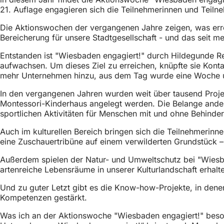
21. Auflage engagieren sich die Teilnehmerinnen und Teilne
Die Aktionswochen der vergangenen Jahre zeigen, was errei
Bereicherung für unsere Stadtgesellschaft - und das seit m
Entstanden ist "Wiesbaden engagiert!" durch Hildegunde Rec
aufwachsen. Um dieses Ziel zu erreichen, knüpfte sie Kont
mehr Unternehmen hinzu, aus dem Tag wurde eine Woche und d
In den vergangenen Jahren wurden weit über tausend Projek
Montessori-Kinderhaus angelegt werden. Die Belange andere
sportlichen Aktivitäten für Menschen mit und ohne Behinde
Auch im kulturellen Bereich bringen sich die Teilnehmerin
eine Zuschauertribüne auf einem verwilderten Grundstück –
Außerdem spielen der Natur- und Umweltschutz bei "Wiesba
artenreiche Lebensräume in unserer Kulturlandschaft erhal
Und zu guter Letzt gibt es die Know-how-Projekte, in dene
Kompetenzen gestärkt.
Was ich an der Aktionswoche "Wiesbaden engagiert!" beson