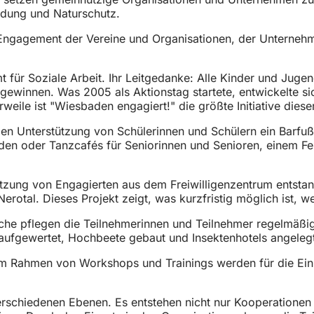
ildung und Naturschutz.
gagement der Vereine und Organisationen, der Unternehmen 
für Soziale Arbeit. Ihr Leitgedanke: Alle Kinder und Jugen
gewinnen. Was 2005 als Aktionstag startete, entwickelte s
ile ist "Wiesbaden engagiert!" die größte Initiative dieser
tigen Unterstützung von Schülerinnen und Schülern ein Barf
en oder Tanzcafés für Seniorinnen und Senioren, einem Fest
tützung von Engagierten aus dem Freiwilligenzentrum entst
Nerotal. Dieses Projekt zeigt, was kurzfristig möglich ist
he pflegen die Teilnehmerinnen und Teilnehmer regelmäßig
 aufgewertet, Hochbeete gebaut und Insektenhotels angeleg
Im Rahmen von Workshops und Trainings werden für die Einr
erschiedenen Ebenen. Es entstehen nicht nur Kooperatione