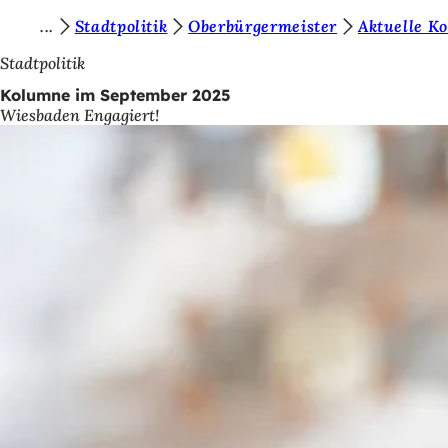
S
Stadtpolitik
Oberbürgermeister
Aktuelle K
Inhalt anspringen
i
Stadtpolitik
e
Kolumne im September 2025
Wiesbaden Engagiert!
b
e
f
i
n
d
e
n
s
i
c