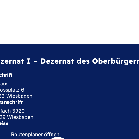
zernat I – Dezernat des Oberbürger
hrift
haus
ossplatz 6
83 Wiesbaden
tanschrift
tfach 3920
29 Wiesbaden
eise
Routenplaner öffnen
(