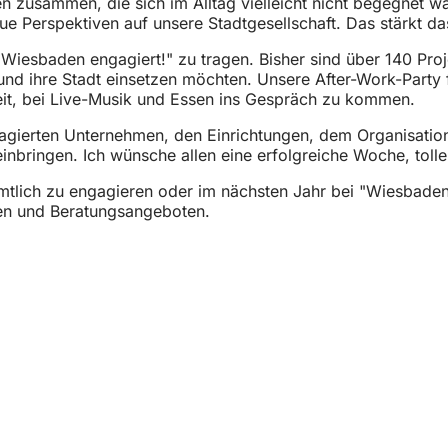
zusammen, die sich im Alltag vielleicht nicht begegnet wä
e Perspektiven auf unsere Stadtgesellschaft. Das stärkt d
Wiesbaden engagiert!" zu tragen. Bisher sind über 140 Proj
 ihre Stadt einsetzen möchten. Unsere After-Work-Party fü
eit, bei Live-Musik und Essen ins Gespräch zu kommen.
ngagierten Unternehmen, den Einrichtungen, dem Organisat
e einbringen. Ich wünsche allen eine erfolgreiche Woche, t
mtlich zu engagieren oder im nächsten Jahr bei "Wiesbaden
llen und Beratungsangeboten.