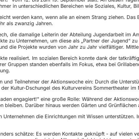
hmer in unterschiedlichen Bereichen wie Soziales, Kultur, B
cht werden kann, wenn alle an einem Strang ziehen. Das En
ehr als zwanzig Jahren.
h, die damalige Leiterin der Abteilung Jugendarbeit im Amt 
akte zu Unternehmen, um diese als „Partner der Jugend“ zu 
ie Projekte wurden von Jahr zu Jahr vielfältiger. Mittlerwe
te realisiert. Im sozialen Bereich konnte dank der tatkräf
r Gruppen standen ebenfalls im Fokus, etwa bei Grillabend
rung.
nen und Teilnehmer der Aktionswoche ein: Durch die Unters
 der Kultur-Dschungel des Kulturvereins Sommertheater im 
den engagiert!" eine große Rolle: Während der Aktionswoc
ten bleiben. Darüber hinaus werden Gärten und Grünflächen
n Unternehmen die Einrichtungen mit Wissen unterstützen. 
ders schätze: Es werden Kontakte geknüpft - auf vielen v