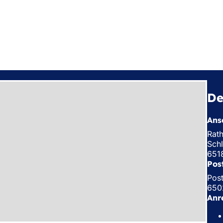
De
Ansc
Rat
Schl
651
Pos
Pos
650
Anr