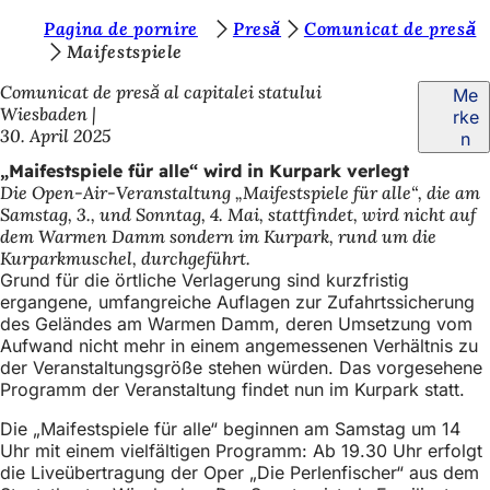
S
Pagina de pornire
Presă
Comunicat de presă
Inhalt anspringen
Maifestspiele
i
Comunicat de presă al capitalei statului
Me
e
Wiesbaden
rke
b
30. April 2025
n
e
„Maifestspiele für alle“ wird in Kurpark verlegt
Die Open-Air-Veranstaltung „Maifestspiele für alle“, die am
f
Samstag, 3., und Sonntag, 4. Mai, stattfindet, wird nicht auf
i
dem Warmen Damm sondern im Kurpark, rund um die
Kurparkmuschel, durchgeführt.
n
Grund für die örtliche Verlagerung sind kurzfristig
d
ergangene, umfangreiche Auflagen zur Zufahrtssicherung
des Geländes am Warmen Damm, deren Umsetzung vom
e
Aufwand nicht mehr in einem angemessenen Verhältnis zu
der Veranstaltungsgröße stehen würden. Das vorgesehene
n
Programm der Veranstaltung findet nun im Kurpark statt.
s
Die „Maifestspiele für alle“ beginnen am Samstag um 14
i
Uhr mit einem vielfältigen Programm: Ab 19.30 Uhr erfolgt
c
die Liveübertragung der Oper „Die Perlenfischer“ aus dem