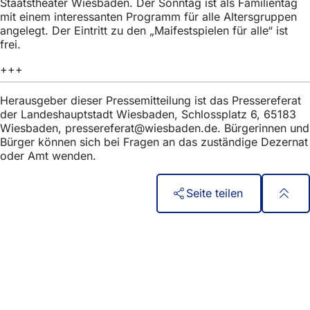
Staatstheater Wiesbaden. Der Sonntag ist als Familientag
h
mit einem interessanten Programm für alle Altersgruppen
h
angelegt. Der Eintritt zu den „Maifestspielen für alle“ ist
frei.
i
+++
e
r
Herausgeber dieser Pressemitteilung ist das Pressereferat
der Landeshauptstadt Wiesbaden, Schlossplatz 6, 65183
:
Wiesbaden,
pressereferat
wiesbaden
de
. Bürgerinnen und
Bürger können sich bei Fragen an das zuständige Dezernat
oder Amt wenden.
Seite teilen
Fußbereich
Acces rapid
Toate serviciile
Calendar de evenimente
Biroul pentru cetățeni
Feedback privind site-ul web