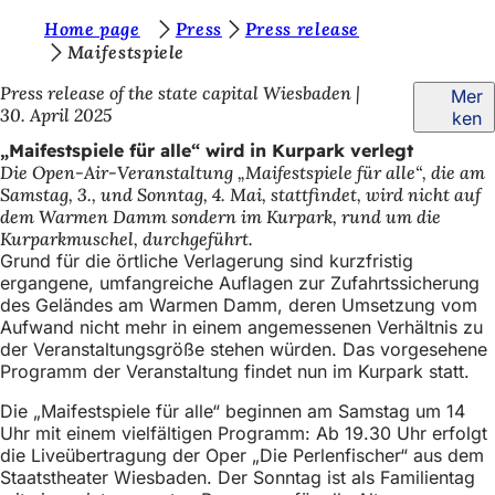
S
Home page
Press
Press release
Inhalt anspringen
Maifestspiele
i
Press release of the state capital Wiesbaden
Mer
e
30. April 2025
ken
b
„Maifestspiele für alle“ wird in Kurpark verlegt
e
Die Open-Air-Veranstaltung „Maifestspiele für alle“, die am
Samstag, 3., und Sonntag, 4. Mai, stattfindet, wird nicht auf
f
dem Warmen Damm sondern im Kurpark, rund um die
i
Kurparkmuschel, durchgeführt.
Grund für die örtliche Verlagerung sind kurzfristig
n
ergangene, umfangreiche Auflagen zur Zufahrtssicherung
d
des Geländes am Warmen Damm, deren Umsetzung vom
Aufwand nicht mehr in einem angemessenen Verhältnis zu
e
der Veranstaltungsgröße stehen würden. Das vorgesehene
Programm der Veranstaltung findet nun im Kurpark statt.
n
s
Die „Maifestspiele für alle“ beginnen am Samstag um 14
Uhr mit einem vielfältigen Programm: Ab 19.30 Uhr erfolgt
i
die Liveübertragung der Oper „Die Perlenfischer“ aus dem
c
Staatstheater Wiesbaden. Der Sonntag ist als Familientag