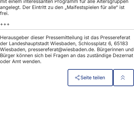
mit einem interessanten Programm für alle Altersgruppen
h
angelegt. Der Eintritt zu den „Maifestspielen für alle“ ist
h
frei.
i
+++
e
Herausgeber dieser Pressemitteilung ist das Pressereferat
r
der Landeshauptstadt Wiesbaden, Schlossplatz 6, 65183
Wiesbaden,
pressereferat
wiesbaden
de
. Bürgerinnen und
:
Bürger können sich bei Fragen an das zuständige Dezernat
oder Amt wenden.
Seite teilen
Fußbereich
Quick access
All services
Calendar of events
Citizens' office
Feedback on the website