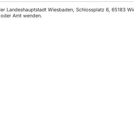
t der Landeshauptstadt Wiesbaden, Schlossplatz 6, 65183 W
t oder Amt wenden.
iile
e evenimente
u cetățeni
ivind site-ul web
otecție a datelor
utilizare
rivind accesibilitatea