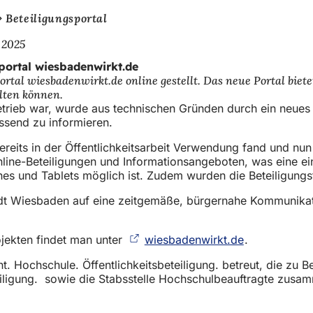
Beteiligungsportal
 2025
portal wiesbadenwirkt.de
ortal wiesbadenwirkt.de online gestellt. Das neue Portal bi
alten können.
etrieb war, wurde aus technischen Gründen durch ein neues 
assend zu informieren.
eits in der Öffentlichkeitsarbeit Verwendung fand und nun a
nline-Beteiligungen und Informationsangeboten, was eine ein
s und Tablets möglich ist. Zudem wurden die Beteiligungst
dt Wiesbaden auf eine zeitgemäße, bürgernahe Kommunikatio
ojekten findet man unter
wiesbadenwirkt.de
(Öffnet
.
in
. Hochschule. Öffentlichkeitsbeteiligung. betreut, die zu B
einem
eiligung. sowie die Stabsstelle Hochschulbeauftragte zusa
neuen
Tab)