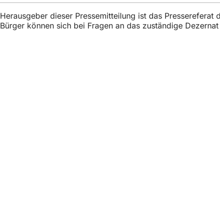
h
Herausgeber dieser Pressemitteilung ist das Presserefera
h
Bürger können sich bei Fragen an das zuständige Dezerna
i
e
r
Fußbereich
Acces rapid
:
Toate servic
Calendar d
Biroul pentr
Feedback pr
Aspecte juridice
Setări de pr
Termeni de 
Declarație p