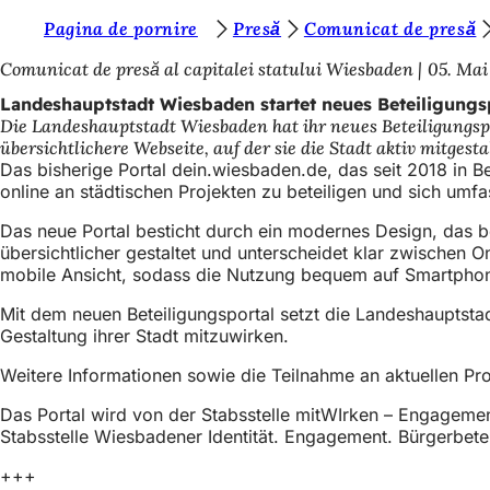
S
Pagina de pornire
Presă
Comunicat de presă
Inhalt anspringen
i
Comunicat de presă al capitalei statului Wiesbaden
05. Mai
e
Landeshauptstadt Wiesbaden startet neues Beteiligungs
Die Landeshauptstadt Wiesbaden hat ihr neues Beteiligungsp
b
übersichtlichere Webseite, auf der sie die Stadt aktiv mitgest
e
Das bisherige Portal dein.wiesbaden.de, das seit 2018 in B
online an städtischen Projekten zu beteiligen und sich umf
f
Das neue Portal besticht durch ein modernes Design, das ber
i
übersichtlicher gestaltet und unterscheidet klar zwischen O
n
mobile Ansicht, sodass die Nutzung bequem auf Smartphone
d
Mit dem neuen Beteiligungsportal setzt die Landeshauptsta
e
Gestaltung ihrer Stadt mitzuwirken.
n
Weitere Informationen sowie die Teilnahme an aktuellen Pr
s
Das Portal wird von der Stabsstelle mitWIrken – Engagement
i
Stabsstelle Wiesbadener Identität. Engagement. Bürgerbet
c
+++