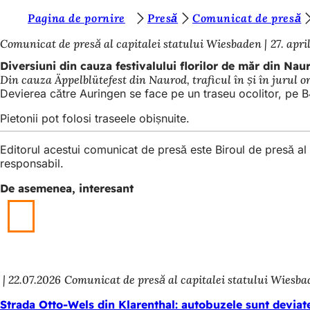
S
Pagina de pornire
Presă
Comunicat de presă
Salt la conținut
u
Comunicat de presă al capitalei statului Wiesbaden
27. apri
n
Diversiuni din cauza festivalului florilor de măr din Nau
Din cauza Äppelblütefest din Naurod, traficul în și în jurul or
t
Devierea către Auringen se face pe un traseu ocolitor, pe B4
e
Pietonii pot folosi traseele obișnuite.
ț
i
Editorul acestui comunicat de presă este Biroul de presă a
responsabil.
a
De asemenea, interesant
i
c
i
:
22.07.2026
Comunicat de presă al capitalei statului Wiesb
Strada Otto-Wels din Klarenthal: autobuzele sunt deviat