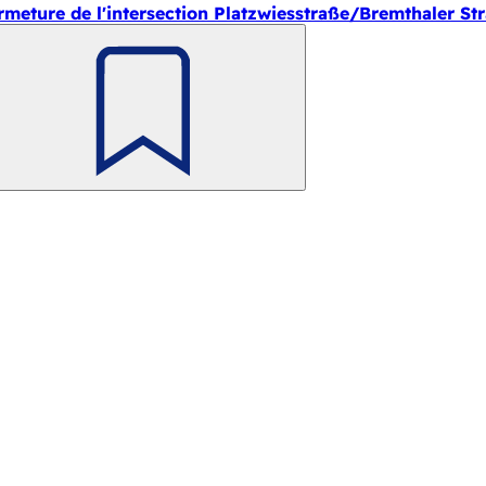
rmeture de l'intersection Platzwiesstraße/Bremthaler St
Retenir