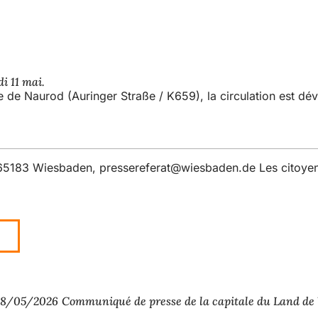
i 11 mai.
 de Naurod (Auringer Straße / K659), la circulation est dévi
, 65183 Wiesbaden,
pressereferat
wiesbaden
de
Les citoyen
8/05/2026
Communiqué de presse de la capitale du Land d