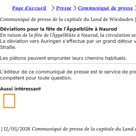
V
Page d'accueil
Presse
Communiqué de presse
Accéder au contenu
o
Communiqué de presse de la capitale du Land de Wiesbaden
u
Déviations pour la fête de l'Äppelblüte à Naurod
En raison de la fête de l'Äppelblüte à Naurod, la circulation 
s
La déviation vers Auringen s'effectue par un grand détour vi
ê
Straße.
t
Les piétons peuvent emprunter leurs chemins habituels.
e
L'éditeur de ce communiqué de presse est le service de p
s
compétent pour toute question.
i
Aussi intéressant
c
i
:
12/05/2026
Communiqué de presse de la capitale du Land