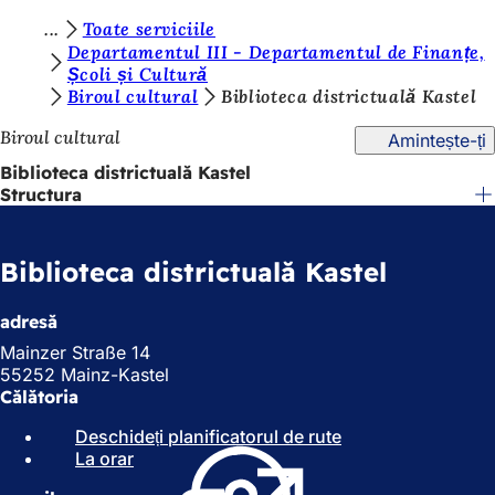
S
Toate serviciile
Salt la conținut
Departamentul III - Departamentul de Finanțe,
u
Școli și Cultură
Biroul cultural
Biblioteca districtuală Kastel
n
t
Biroul cultural
Amintește-ți
e
Biblioteca districtuală Kastel
Structura
ț
i
Biblioteca districtuală Kastel
a
i
adresă
c
Mainzer Straße 14
i
55252 Mainz-Kastel
Călătoria
:
Deschideți planificatorul de rute
(
La orar
(
S
S
e