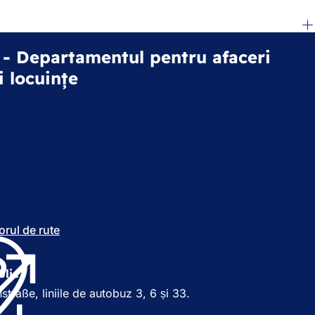
- Departamentul pentru afaceri
i locuințe
orul de rute
(
S
e
d
blic
e
traße, liniile de autobuz 3, 6 și 33.
s
c