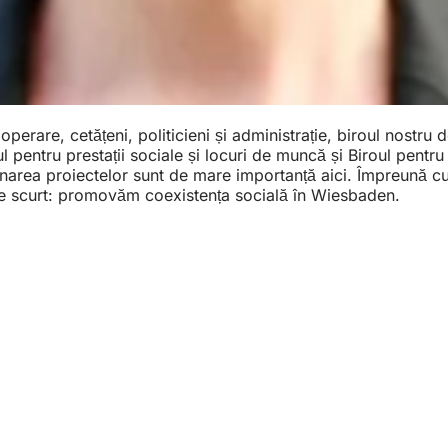
operare, cetățeni, politicieni și administrație, biroul nostr
 pentru prestații sociale și locuri de muncă și Biroul pentru
stionarea proiectelor sunt de mare importanță aici. Împreună
 Pe scurt: promovăm coexistența socială în Wiesbaden.