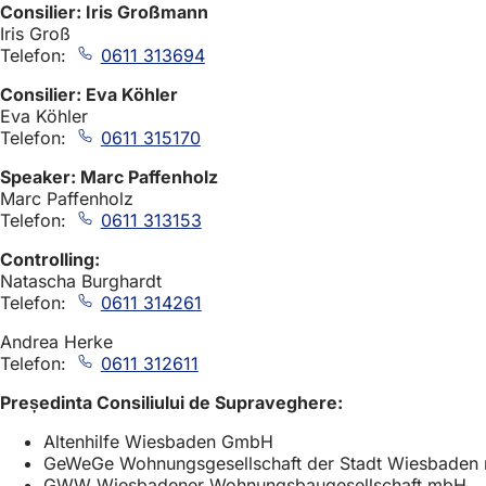
Consilier: Iris Großmann
Iris Groß
Telefon:
0611 313694
Consilier: Eva Köhler
Eva Köhler
Telefon:
0611 315170
Speaker: Marc Paffenholz
Marc Paffenholz
Telefon:
0611 313153
Controlling:
Natascha Burghardt
Telefon:
0611 314261
Andrea Herke
Telefon:
0611 312611
Președinta Consiliului de Supraveghere:
Altenhilfe Wiesbaden GmbH
GeWeGe Wohnungsgesellschaft der Stadt Wiesbaden
GWW Wiesbadener Wohnungsbaugesellschaft mbH