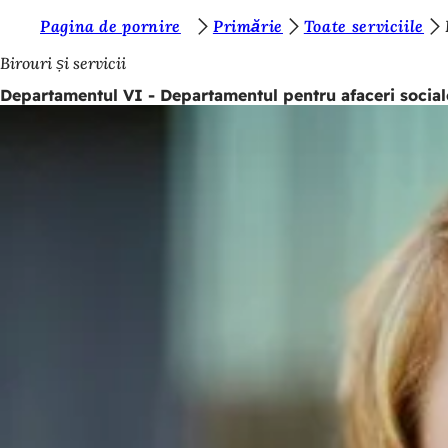
S
Pagina de pornire
Primărie
Toate serviciile
Salt la conținut
u
Birouri și servicii
n
Departamentul VI - Departamentul pentru afaceri sociale
t
e
ț
i
a
i
c
i
: