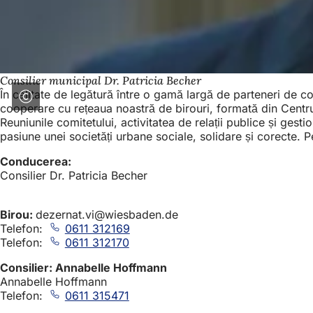
Consilier municipal Dr. Patricia Becher
În calitate de legătură între o gamă largă de parteneri de co
cooperare cu rețeaua noastră de birouri, formată din Centrul
Reuniunile comitetului, activitatea de relații publice și ge
pasiune unei societăți urbane sociale, solidare și corecte.
Conducerea:
Consilier Dr. Patricia Becher
Birou:
dezernat.vi
wiesbaden
de
Telefon:
0611 312169
Telefon:
0611 312170
Consilier: Annabelle Hoffmann
Annabelle Hoffmann
Telefon:
0611 315471