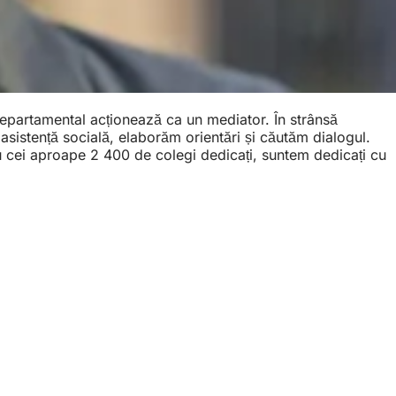
u departamental acționează ca un mediator. În strânsă
 asistență socială, elaborăm orientări și căutăm dialogul.
 cu cei aproape 2 400 de colegi dedicați, suntem dedicați cu