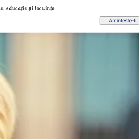
, educație și locuințe
Amintește-ți