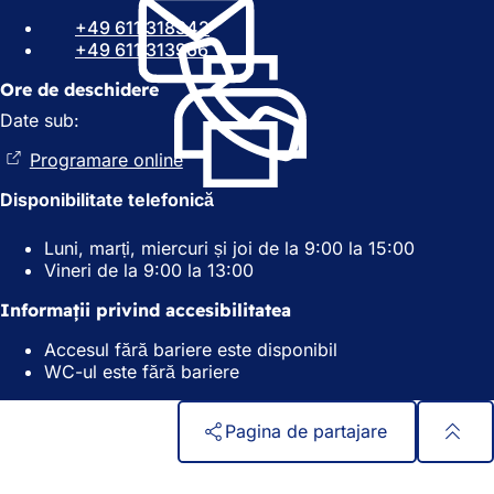
i
d
+49 611 318342
d
e
+49 611 313966
e
î
î
n
Ore de deschidere
n
t
Date sub:
t
r
r
-
Programare online
(
-
o
S
o
f
Disponibilitate telefonică
e
f
i
d
i
l
Luni, marți, miercuri și joi de la 9:00 la 15:00
e
l
ă
Vineri de la 9:00 la 13:00
s
ă
n
c
n
o
Informații privind accesibilitatea
h
o
u
i
Accesul fără bariere este disponibil
u
ă
d
WC-ul este fără bariere
ă
)
e
)
î
n
Pagina de partajare
t
r
Zona
Acces rapid
-