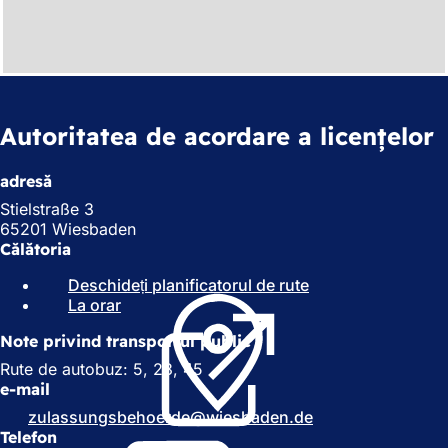
Autoritatea de acordare a licențelor
adresă
Stielstraße 3
65201 Wiesbaden
Călătoria
Deschideți planificatorul de rute
(
La orar
(
S
S
e
Note privind transportul public
e
d
d
e
Rute de autobuz: 5, 23, 45
e
s
e-mail
s
c
zulassungsbehoerde
wiesbaden
de
c
h
Telefon
h
i