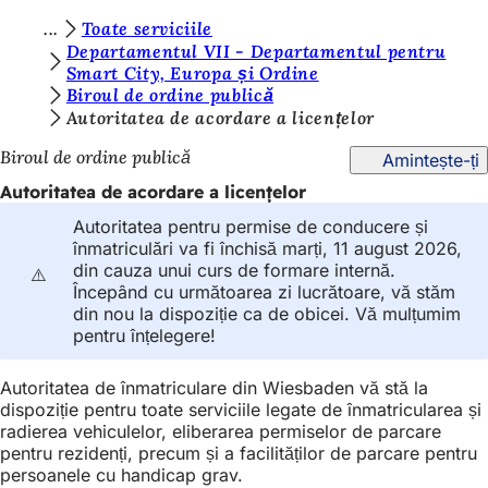
S
Toate serviciile
Salt la conținut
Departamentul VII - Departamentul pentru
u
Smart City, Europa și Ordine
Biroul de ordine publică
n
Autoritatea de acordare a licențelor
t
Biroul de ordine publică
Amintește-ți
e
Autoritatea de acordare a licențelor
ț
Autoritatea pentru permise de conducere și
i
înmatriculări va fi închisă marți, 11 august 2026,
a
din cauza unui curs de formare internă.
⚠️
Începând cu următoarea zi lucrătoare, vă stăm
i
din nou la dispoziție ca de obicei. Vă mulțumim
c
pentru înțelegere!
i
Autoritatea de înmatriculare din Wiesbaden vă stă la
:
dispoziție pentru toate serviciile legate de înmatricularea și
radierea vehiculelor, eliberarea permiselor de parcare
pentru rezidenți, precum și a facilităților de parcare pentru
persoanele cu handicap grav.