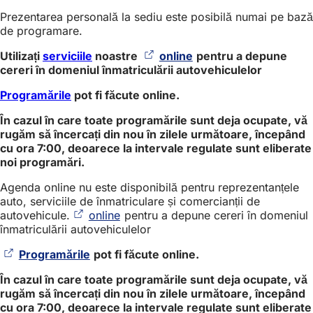
Prezentarea personală la sediu este posibilă numai pe bază
de programare.
Utilizați
serviciile
noastre
online
(Se
pentru a depune
cereri în domeniul înmatriculării autovehiculelor
deschide
într-
Programările
pot fi făcute online.
o
filă
În cazul în care toate programările sunt deja ocupate, vă
nouă)
rugăm să încercați din nou în zilele următoare, începând
cu ora 7:00, deoarece la intervale regulate sunt eliberate
noi programări.
Agenda online nu este disponibilă pentru reprezentanțele
auto, serviciile de înmatriculare și comercianții de
autovehicule.
online
(Se
pentru a depune cereri în domeniul
înmatriculării autovehiculelor
deschide
într-
Programările
(Se
pot fi făcute online.
o
deschide
filă
În cazul în care toate programările sunt deja ocupate, vă
într-
nouă)
rugăm să încercați din nou în zilele următoare, începând
o
cu ora 7:00, deoarece la intervale regulate sunt eliberate
filă