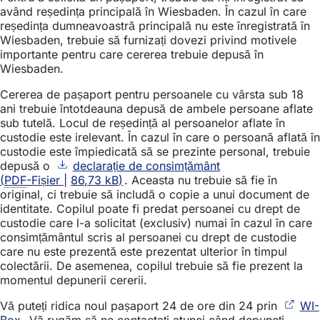
având reședința principală în Wiesbaden. În cazul în care
reședința dumneavoastră principală nu este înregistrată în
Wiesbaden, trebuie să furnizați dovezi privind motivele
importante pentru care cererea trebuie depusă în
Wiesbaden.
Cererea de pașaport pentru persoanele cu vârsta sub 18
ani trebuie întotdeauna depusă de ambele persoane aflate
sub tutelă. Locul de reședință al persoanelor aflate în
custodie este irelevant. În cazul în care o persoană aflată în
custodie este împiedicată să se prezinte personal, trebuie
depusă o
declarație de consimțământ
PDF
-Fișier
86,73 kB
. Aceasta nu trebuie să fie în
original, ci trebuie să includă o copie a unui document de
identitate. Copilul poate fi predat persoanei cu drept de
custodie care l-a solicitat (exclusiv) numai în cazul în care
consimțământul scris al persoanei cu drept de custodie
care nu este prezentă este prezentat ulterior în timpul
colectării. De asemenea, copilul trebuie să fie prezent la
momentul depunerii cererii.
Vă puteți ridica noul pașaport 24 de ore din 24 prin
WI-
Box
(Se
. Vă rugăm să ne contactați atunci când depuneți