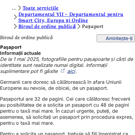
S
Toate serviciile
Salt la conținut
Departamentul VII - Departamentul pentru
u
Smart City, Europa și Ordine
Biroul de ordine publică
Pașaport
n
t
Biroul de ordine publică
Amintește-ți
e
Pașaport
Informații actuale
ț
De la 1 mai 2025, fotografiile pentru pașapoarte și cărți de
i
identitate sunt realizate numai digital. Informații
suplimentare pot fi găsite
aici
(Se
.
a
deschide
Germanii care doresc să călătorească în afara Uniunii
i
într-
Europene au nevoie, de obicei, de un pașaport.
o
c
filă
Pașaportul are 32 de pagini. Cei care călătoresc frecvent
nouă)
i
au posibilitatea de a solicita un pașaport cu 48 de pagini
:
pentru o taxă mai mare. În cazuri urgente, puteți, de
asemenea, să solicitați un pașaport prin procedura expres,
pentru o taxă mai mare.
Pentru a solicita un pașaport, trebuie să fiți înregistrat ca