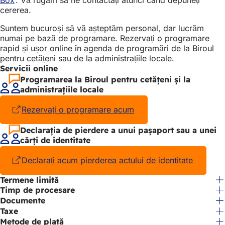
cererea.
deschide
într-
Suntem bucuroși să vă așteptăm personal, dar lucrăm
o
numai pe bază de programare. Rezervați o programare
filă
rapid și ușor online în agenda de programări de la Biroul
nouă)
pentru cetățeni sau de la administrațiile locale.
Servicii online
Programarea la Biroul pentru cetățeni și la
administrațiile locale
Rezervați o programare acum
(Se
deschide
într-
Declarația de pierdere a unui pașaport sau a unei
o
cărți de identitate
filă
nouă)
Declarați acum pierderea actului de identitate
(Se
deschid
Termene limită
într-
Timp de procesare
o
filă
Documente
nouă)
Taxe
Metode de plată