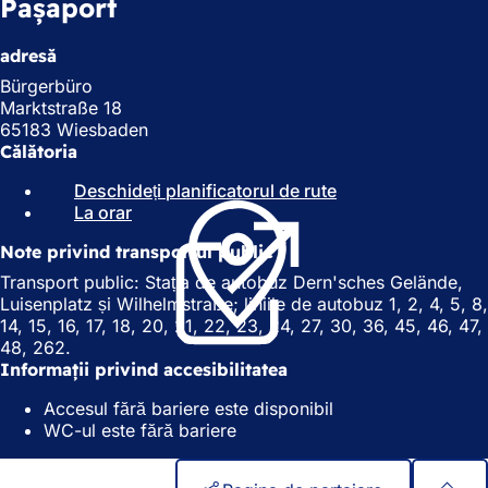
Pașaport
adresă
Bürgerbüro
Marktstraße 18
65183 Wiesbaden
Călătoria
Deschideți planificatorul de rute
(
La orar
(
S
S
e
Note privind transportul public
e
d
d
e
Transport public: Stația de autobuz Dern'sches Gelände,
e
s
Luisenplatz și Wilhelmstraße; liniile de autobuz 1, 2, 4, 5, 8,
s
c
14, 15, 16, 17, 18, 20, 21, 22, 23, 24, 27, 30, 36, 45, 46, 47,
c
h
48, 262.
h
i
Informații privind accesibilitatea
i
d
Accesul fără bariere este disponibil
d
e
WC-ul este fără bariere
e
î
î
n
n
t