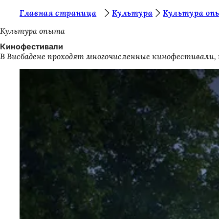
В
Главная страница
Культура
Культура оп
Перейти к содержимому
ы
Культура опыта
з
Кинофестивали
В Висбадене проходят многочисленные кинофестивали, т
д
е
с
ь
: