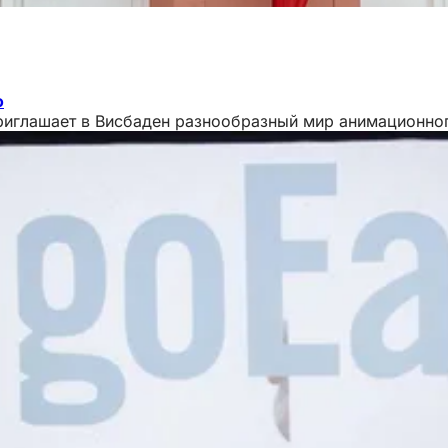
о
иглашает в Висбаден разнообразный мир анимационног