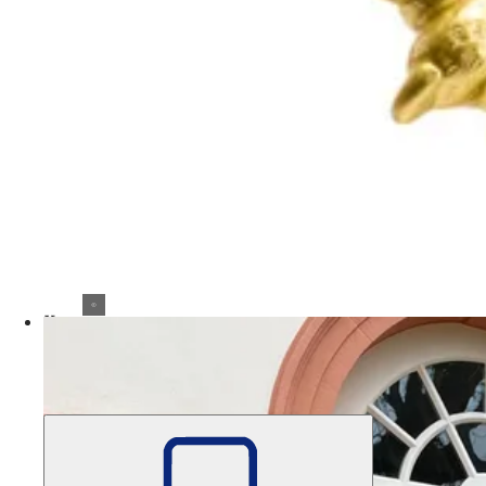
Культура опыта
Натурале 2026
На Natourale - фестивале природы и путешествий 
года.