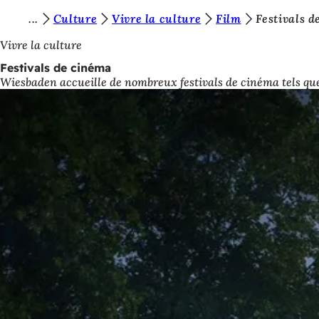
V
Culture
Vivre la culture
Film
Festivals 
Accéder au contenu
o
Vivre la culture
u
Festivals de cinéma
Wiesbaden accueille de nombreux festivals de cinéma tels que 
s
ê
t
e
s
i
c
i
: