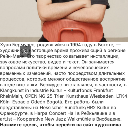
Хуан Бермудес, родившийся в 1994 году в Боготе, —
художник, в настоящее время проживающий в регионе
Рейн-Майн. Его творчество охватывает инсталляции,
звуковое искусство, видео и текст. Он занимается
вопросами политики времени и нечеловеческих
временных измерений, часто посредством длительных
процессов, которые меняют общественное восприятие
в ходе выставки. Бермудес выставлялся, в частности, в
Klangkunst in Industrie Kultur – Kulturfonds Frankfurt
RheinMain, OPENING 25 Trier, Kunsthaus Wiesbaden, LTK4
Köln, Espacio Odeón Bogotá. Его работы были
представлены на Hessischer Rundfunk/HR2 Kultur во
Франкфурте, в Harpa Concert Hall в Рейкьявике и в
art.ist – Kooperative New Jazz Walkmühle в Висбадене.
Нажмите здесь, чтобы перейти на сайт художника