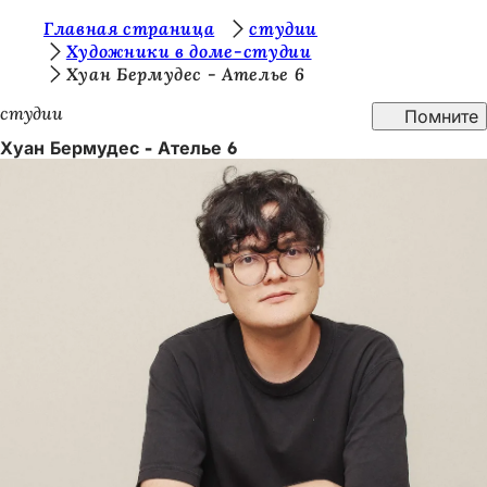
В
Главная страница
студии
Перейти к содержимому
Художники в доме-студии
ы
Хуан Бермудес - Ателье 6
з
студии
Помните
д
Хуан Бермудес - Ателье 6
е
с
ь
: