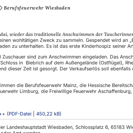
Berufsfeuerwehr Wiesbaden
 Mai, wieder das traditionelle Anschwimmen der Taucherinne
en wohltätigen Zweck zu sammeln. Gespendet wird an „Bären
aden zu unterhalten. Es ist das erste Kinderhospiz seiner A
nd Zuschauer sind zum Anschwimmen eingeladen. Das Anschw
 Schloss in Biebrich auf dem Außengelände (Ostflügel), Rh
d dieser Zeit ist gesorgt. Der Verkaufserlös soll ebenfa
en die Berufsfeuerwehr Mainz, die Hessische Bereitschaf
Feuerwehr Limburg, die Freiwillige Feuerwehr Aschaffenburg
 ++
PDF
-Datei
450,22 kB
t der Landeshauptstadt Wiesbaden, Schlossplatz 6, 65183 W
t oder Amt wenden.