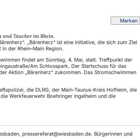
Merken
n und Taucher im Rhein.
herz“. „Bärenherz“ ist eine Initiative, die sich zum Ziel
rt in der Rhein–Main Region.
immen findet am Sonntag, 4. Mai, statt. Treffpunkt der
eingaustraße/Am Schlosspark. Der Startschuss für das
lls der Aktion „Bärenherz“ zukommen. Das Stromschwimmen
tspolizei, die DLRG, der Main-Taunus-Kreis Hofheim, die
, die Werkfeuerwehr Boehringer Ingelheim und die
iesbaden,
pressereferat
wiesbaden
de
. Bürgerinnen und