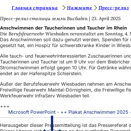
S
Главная страница
Нажмите
Пресс-релиз
Inhalt anspringen
i
Пресс-релиз столицы земли Висбаден
23. April 2025
e
Anschwimmen der Taucherinnen und Taucher im Rhein
Die Berufsfeuerwehr Wiesbaden veranstaltet am Sonntag, 4.
b
Das Anschwimmen soll dazu genutzt werden, Spenden für ein
e
gesetzt hat, ein Hospiz für schwerstkranke Kinder in Wiesb
f
Alle tauch- und feuerwehrinteressierten Zuschauerinnen u
Taucherinnen und Taucher ist um 9 Uhr vor dem Biebricher
i
Stromschwimmen erfolgt gegen 10 Uhr. Für Getränke währen
n
endet an der Hafenspitze Schierstein.
d
Außer der Berufsfeuerwehr Wiesbaden nehmen am Anschwimm
e
Freiwillige Feuerwehr Maintal-Dörnigheim, die Freiwillige 
Werkfeuerwehr InfraServ Wiesbaden teil.
n
+++
s
Microsoft PowerPoint - ++ Plakat Anschwimmen 2025
i
Herausgeber dieser Pressemitteilung ist das Presserefera
c
Bürger können sich bei Fragen an das zuständige Dezerna