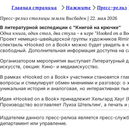
В
Главная страница
Нажмите
Пресс-релиз
Перейти к содержимому
ы
Пресс-релиз столицы земли Висбаден
22. мая 2026
з
В литературной экспедиции с "Книгой на крючке"
Одна книга, один стол, два стула - в игре "Hooked on a
д
Проект немецко-швейцарской группы художников Rimini
е
спектакль «Hooked on a Book» можно будет увидеть в «Д
свободный. Дополнительная информация доступна на сай
с
Организатором мероприятия выступает Литературный до
ь
искусств, секция: Кино- и медиаискусство.
:
В рамках «Hooked on a Book» участники становятся гла
вопросы и стимулирует обмен мнениями и разговор: о ж
уникальная история и аналоговая, но интерактивная п
Идея «Hooked on a Book» принадлежит Хельгард Хауг (
Производство возглавляет Луиза Штельтинг, а печать и
Издателем данного пресс-релиза является пресс-служба
департамент или управление.