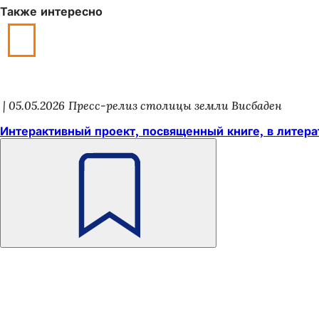
Также интересно
05.05.2026
Пресс-релиз столицы земли Висбаден
Интерактивный проект, посвященный книге, в литера
Помните
Область
Быстрый доступ
ног
Все услуги
Календарь событий
Гражданский офис
Отзывы о сайте