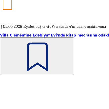
05.05.2026
Eyalet başkenti Wiesbaden'in basın açıklaması
Villa Clementine Edebiyat Evi'nde kitap mecrasına odakl
Unutmayın
Ayak
Hızlı erişim
bölgesi
Tüm h
Etkin
Vatan
Web s