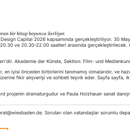
oran bir kitap boyunca ilerliyor.
rld Design Capital 2026 kapsamında gerçekleştiriliyor. 30 Ma
20.30 ve 20.30-22.00 saatleri arasında gerçekleştirilecek. Gi
aden'dir. Akademie der Künste, Sektion: Film- und Medienkun
 en iyisi önceden birbirlerini tanımamış olmalarıdır, ve hazır
 üzerine fikir alışverişi ve sohbeti teşvik eder. Sayfa sayfa,
ppard projenin dramaturgudur ve Paula Holzhauer sanat danış
erat
wiesbaden
de
. Soruları olan vatandaşlar sorumlu depar