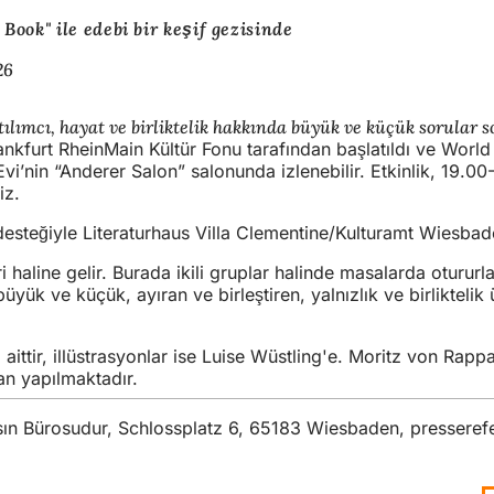
Book" ile edebi bir keşif gezisinde
26
atılımcı, hayat ve birliktelik hakkında büyük ve küçük sorular s
Frankfurt RheinMain Kültür Fonu tarafından başlatıldı ve Wo
i’nin “Anderer Salon” salonunda izlenebilir. Etkinlik, 19.00-
niz.
n desteğiyle Literaturhaus Villa Clementine/Kulturamt Wiesb
aline gelir. Burada ikili gruplar halinde masalarda otururlar,
üyük ve küçük, ayıran ve birleştiren, yalnızlık ve birliktelik
aittir, illüstrasyonlar ise Luise Wüstling'e. Moritz von Ra
ndan yapılmaktadır.
asın Bürosudur, Schlossplatz 6, 65183 Wiesbaden,
presseref