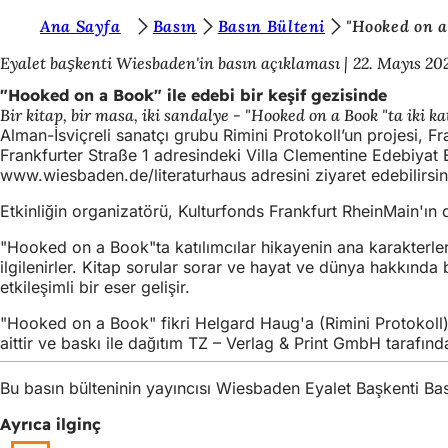
B
Ana Sayfa
Basın
Basın Bülteni
"Hooked on a 
İçeriğe atla
u
Eyalet başkenti Wiesbaden'in basın açıklaması
22. Mayıs 20
r
"Hooked on a Book" ile edebi bir keşif gezisinde
Bir kitap, bir masa, iki sandalye - "Hooked on a Book "ta iki k
a
Alman-İsviçreli sanatçı grubu Rimini Protokoll’un projesi, 
d
Frankfurter Straße 1 adresindeki Villa Clementine Edebiyat Ev
www.wiesbaden.de/literaturhaus adresini ziyaret edebilirsi
a
Etkinliğin organizatörü, Kulturfonds Frankfurt RheinMain'ı
s
ı
"Hooked on a Book"ta katılımcılar hikayenin ana karakterleri h
ilgilenirler. Kitap sorular sorar ve hayat ve dünya hakkında b
n
etkileşimli bir eser gelişir.
ı
"Hooked on a Book" fikri Helgard Haug'a (Rimini Protokoll) 
z
aittir ve baskı ile dağıtım TZ – Verlag & Print GmbH tarafı
:
Bu basın bülteninin yayıncısı Wiesbaden Eyalet Başkenti B
Ayrıca ilginç