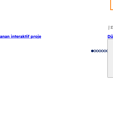
1
anan interaktif proje
Dü
izmetler
lik takvimi
daşlık ofisi
itesi hakkında geri bildirim