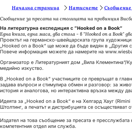
В
Начална страница
Натиснете
Съобщение
Преминаване към съдържанието
и
Съобщение за пресата на столицата на провинция Висб
е
На литературна експедиция с "Hooked on a Book"
Една книга, една маса, два стола - в "Hooked on a Book
с
Проектът на германско-швейцарската група художници „
т
„Hooked on a Book“ ще може да бъде видян в „Другия са
Повече информация можете да намерите на www.wiesbad
е
Организатор е Литературният дом „Вила Клементина“/Ку
т
медийно изкуство.
у
В „Hooked on a Book“ участниците се превръщат в главни
к
задава въпроси и стимулира обмен и разговор: за живота
:
история и аналогова, но интерактивна връзка между д
Идеята за „Hooked on a Book“ е на Хелгард Хауг (Rimin
Штолтинг, а печатът и дистрибуцията се осъществяват о
Издател на това съобщение за пресата е пресслужбата н
компетентния отдел или служба.