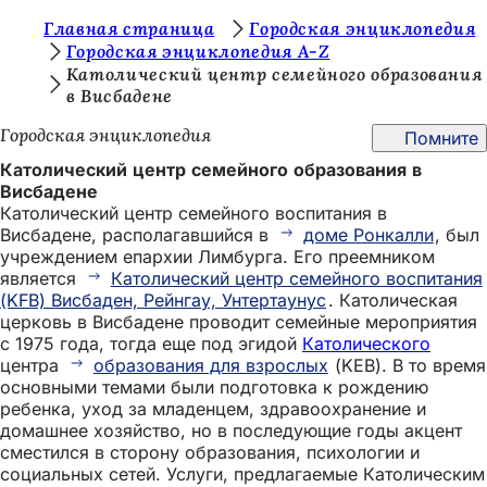
В
Главная страница
Городская энциклопедия
Перейти к содержимому
Городская энциклопедия A-Z
ы
Католический центр семейного образования
в Висбадене
з
д
Городская энциклопедия
Помните
е
Католический центр семейного образования в
Висбадене
с
Католический центр семейного воспитания в
ь
Висбадене, располагавшийся в
доме Ронкалли
, был
учреждением епархии Лимбурга. Его преемником
:
является
Католический центр семейного воспитания
(KFB) Висбаден, Рейнгау, Унтертаунус
. Католическая
церковь в Висбадене проводит семейные мероприятия
с 1975 года, тогда еще под эгидой
Католического
центра
образования для взрослых
(KEB). В то время
основными темами были подготовка к рождению
ребенка, уход за младенцем, здравоохранение и
домашнее хозяйство, но в последующие годы акцент
сместился в сторону образования, психологии и
социальных сетей. Услуги, предлагаемые Католическим