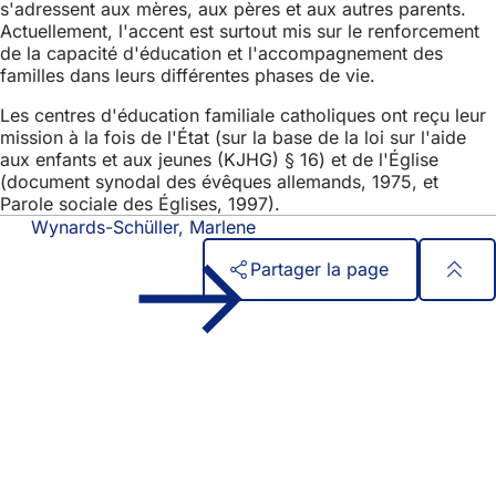
s'adressent aux mères, aux pères et aux autres parents.
Actuellement, l'accent est surtout mis sur le renforcement
de la capacité d'éducation et l'accompagnement des
familles dans leurs différentes phases de vie.
Les centres d'éducation familiale catholiques ont reçu leur
mission à la fois de l'État (sur la base de la loi sur l'aide
aux enfants et aux jeunes (KJHG) § 16) et de l'Église
(document synodal des évêques allemands, 1975, et
Parole sociale des Églises, 1997).
Wynards-Schüller, Marlene
Partager la page
Pied
Accès rapide
de
Tous les services
Calendrier des manifestations
page
Bureau des citoyens
Commentaires sur le site web