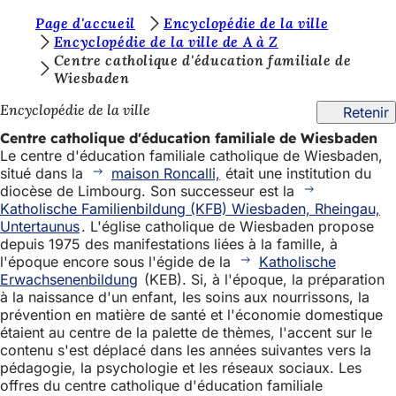
V
Page d'accueil
Encyclopédie de la ville
Accéder au contenu
Encyclopédie de la ville de A à Z
o
Centre catholique d'éducation familiale de
Wiesbaden
u
s
Encyclopédie de la ville
Retenir
ê
Centre catholique d'éducation familiale de Wiesbaden
Le centre d'éducation familiale catholique de Wiesbaden,
t
situé dans la
maison Roncalli,
était une institution du
e
diocèse de Limbourg. Son successeur est la
Katholische Familienbildung (KFB) Wiesbaden, Rheingau,
s
Untertaunus
. L'église catholique de Wiesbaden propose
i
depuis 1975 des manifestations liées à la famille, à
l'époque encore sous l'égide de la
Katholische
c
Erwachsenenbildung
(KEB). Si, à l'époque, la préparation
à la naissance d'un enfant, les soins aux nourrissons, la
i
prévention en matière de santé et l'économie domestique
:
étaient au centre de la palette de thèmes, l'accent sur le
contenu s'est déplacé dans les années suivantes vers la
pédagogie, la psychologie et les réseaux sociaux. Les
offres du centre catholique d'éducation familiale