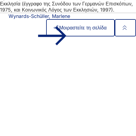
Εκκλησία (έγγραφο της Συνόδου των Γερμανών Επισκόπων,
1975, και Κοινωνικός Λόγος των Εκκλησιών, 1997).
Wynards-Schüller, Marlene
Μοιραστείτε τη σελίδα
Περιοχή
Γρήγορη πρόσβαση
ποδιών
Όλες οι υπηρεσίες
Ημερολόγιο εκδηλώσεων
Γραφείο πολιτών
Ανατροφοδότηση σχετικά με την ιστοσελίδα
Νομικά θέματα
Ρυθμίσεις προστασίας δεδομένων
Όροι χρήσης
Δήλωση για την προσβασιμότητα