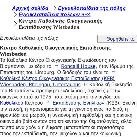
Β
Αρχική σελίδα
Εγκυκλοπαίδεια της πόλης
Μετάβαση στο περιεχόμενο
Εγκυκλοπαίδεια πόλεων A-Z
ρ
Κέντρο Καθολικής Οικογενειακής
Εκπαίδευσης Wiesbaden
ί
σ
Εγκυκλοπαίδεια της πόλης
Θυμηθείτε το
κ
Κέντρο Καθολικής Οικογενειακής Εκπαίδευσης
Wiesbaden
ε
Το Καθολικό Κέντρο Οικογενειακής Εκπαίδευσης του
σ
Βισμπάντεν, με έδρα το
Roncalli House
, ήταν ίδρυμα της
Επισκοπής του Limburg. Ο διάδοχός του είναι το
τ
Καθολικό Κέντρο Οικογενειακής Εκπαίδευσης (KFB)
ε
Wiesbaden, Rheingau, Untertaunus
. Η Καθολική Εκκλησία
του Βισμπάντεν προσφέρει εκδηλώσεις σχετικές με την
ε
οικογένεια από το 1975, τότε ακόμη υπό την αιγίδα του
Καθολικού
Κέντρου
Εκπαίδευσης Ενηλίκων
(KEB). Εκείνη
δ
την εποχή, η προετοιμασία για τη γέννηση ενός παιδιού, η
ώ
φροντίδα του μωρού, η υγειονομική περίθαλψη και η οικιακή
οικονομία βρίσκονταν στο επίκεντρο της θεματολογίας, αλλά
:
τα επόμενα χρόνια η έμφαση μετατοπίστηκε περισσότερο
προς την εκπαίδευση, την ψυχολογία και την κοινωνική