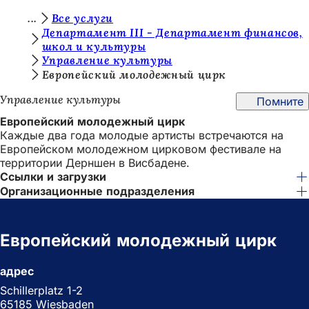
В
Все услуги
Перейти к содержимому
Департамент III - Департамент финансов,
ы
школ и культуры
Управление культуры
з
Европейский молодежный цирк
д
Управление культуры
Помните
е
Европейский молодежный цирк
с
Каждые два года молодые артисты встречаются на
ь
Европейском молодежном цирковом фестивале на
территории Дерншен в Висбадене.
:
Ссылки и загрузки
Организационные подразделения
Европейский молодежный цирк
адрес
Schillerplatz 1-2
65185 Wiesbaden