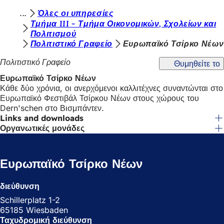
Β
Όλες οι υπηρεσίες
Μετάβαση στο περιεχόμενο
Τμήμα III - Τμήμα Οικονομικών, Σχολείων και
ρ
Πολιτισμού
Πολιτιστικό Γραφείο
Ευρωπαϊκό Τσίρκο Νέων
ί
σ
Πολιτιστικό Γραφείο
Θυμηθείτε το
κ
Ευρωπαϊκό Τσίρκο Νέων
Κάθε δύο χρόνια, οι ανερχόμενοι καλλιτέχνες συναντώνται στο
ε
Ευρωπαϊκό Φεστιβάλ Τσίρκου Νέων στους χώρους του
σ
Dern'schen στο Βισμπάντεν.
Links and downloads
τ
Οργανωτικές μονάδες
ε
ε
Ευρωπαϊκό Τσίρκο Νέων
δ
ώ
διεύθυνση
:
Schillerplatz 1-2
65185 Wiesbaden
Ταχυδρομική διεύθυνση