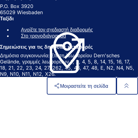
P.O. Box 3920
65029 Wiesbaden
Ταξίδι
Ανοίξτε τον σχεδιαστή διαδρομής
(
Στο χρονοδιάγραμμα
(
Α
Α
ν
Σημειώσεις για τις δημόσιες μεταφορές
ν
ο
ο
ί
Δημόσια συγκοινωνία: Στάση λεωφορείου Dern'sches
ί
γ
Gelände, γραμμές λεωφορείων 1, 2, 4, 5, 8, 14, 15, 16, 17,
γ
ε
18, 21, 22, 23, 24, 27, 262, 45, 46, 47, 48, E, N2, N4, N5,
ε
ι
N9, N10, N11, N12, X26.
ι
σ
σ
ε
Μοιραστείτε τη σελίδα
ε
ν
ν
έ
Περιοχή
Γρήγορη πρόσβαση
έ
α
ποδιών
Όλες οι υπηρεσίες
α
κ
Ημερολόγιο εκδηλώσεων
κ
α
Γραφείο πολιτών
α
ρ
Ανατροφοδότηση σχετικά με την ιστοσελίδα
ρ
τ
τ
έ