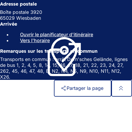
Adresse postale
Boîte postale 3920
65029 Wiesbaden
Arrivée
Ouvrir le planificateur d'itinéraire
(
Vers l'horaire
(
S
S
'
Remarques sur les transports en commun
'
o
o
u
Transports en commun : arrêt Dern'sches Gelände, lignes
u
v
de bus 1, 2, 4, 5, 8, 14, 15, 16, 17, 18, 21, 22, 23, 24, 27,
v
r
262, 45, 46, 47, 48, E, N2, N4, N5, N9, N10, N11, N12,
r
e
X26.
e
d
d
a
Partager la page
a
n
n
s
Pied
Accès rapide
s
u
de
Tous les services
u
n
Calendrier des manifestations
page
n
n
Bureau des citoyens
n
o
Commentaires sur le site web
o
u