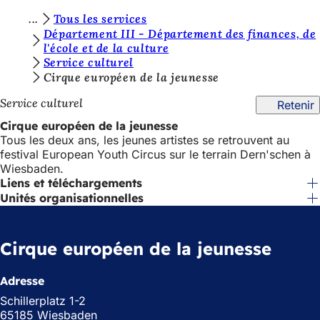
V
Tous les services
Accéder au contenu
Département III - Département des finances, de
o
l'école et de la culture
Service culturel
u
Cirque européen de la jeunesse
s
Service culturel
Retenir
ê
Cirque européen de la jeunesse
t
Tous les deux ans, les jeunes artistes se retrouvent au
e
festival European Youth Circus sur le terrain Dern'schen à
Wiesbaden.
s
Liens et téléchargements
i
Unités organisationnelles
c
i
Cirque européen de la jeunesse
:
Adresse
Schillerplatz 1-2
65185 Wiesbaden