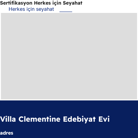
Sertifikasyon Herkes için Seyahat
Herkes için seyahat
(Yeni
bir
sekmede
açılır)
Villa Clementine Edebiyat Evi
adres