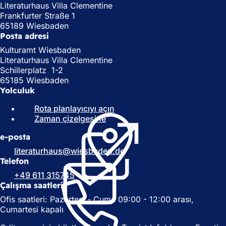
Literaturhaus Villa Clementine
Frankfurter Straße 1
65189 Wiesbaden
Posta adresi
Kulturamt Wiesbaden
Literaturhaus Villa Clementine
Schillerplatz 1-2
65185 Wiesbaden
Yolculuk
Rota planlayıcıyı açın
(
Zaman çizelgesine
(
Y
Y
e
e-posta
e
n
n
i
literaturhaus
wiesbaden
de
i
b
Telefon
b
i
+49 611 315745
i
r
Çalışma saatleri
r
s
Ofis saatleri: Pazartesi - Cuma 09:00 - 12:00 arası,
s
e
Cumartesi kapalı
e
k
k
m