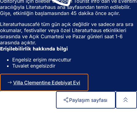
Oditoryum için biletler önceden Tourist Info'dan ve Eventim
m
e
aracılığıyla Literaturhaus ana sayfasından temin edilebilir.
e
d
Gişe, etkinliğin başlamasından 45 dakika önce açılır.
d
e
e
a
Literaturhauscafé tüm gün açık değildir ve sadece ara sıra
a
ç
okumalar, festivaller veya özel Literaturhaus etkinlikleri
ç
ı
sırasında ve Açık Cumartesi ve Pazar günleri saat 1-6
ı
l
arasında açıktır.
l
ı
Erişilebilirlik hakkında bilgi
ı
r
r
)
Engelsiz erişim mevcuttur
)
Tuvalet engelsizdir
Villa Clementine Edebiyat Evi
Paylaşım sayfası
Ayak
Hızlı erişim
bölgesi
Tüm hizmetler
Etkinlik takvimi
Vatandaşlık ofisi