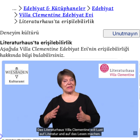
B
Edebiyat & Kütüphaneler
Edebiyat
İçeriğe atla
Villa Clementine Edebiyat Evi
u
Literaturhaus'ta erişilebilirlik
r
Deneyim kültürü
Unutmayın
a
Literaturhaus'ta erişilebilirlik
d
Aşağıda Villa Clementine Edebiyat Evi'nin erişilebilirliği
hakkında bilgi bulabilirsiniz.
a
s
ı
n
ı
z
: