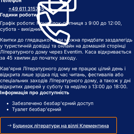
Телефон
р
и
+49 611 315745
и
в
Години роботи
в
а
Графік роботи: Понеділок-п'ятниця з 9:00 до 12:00,
а
є
субота - вихідний
є
т
т
ь
Квитки до глядацької зали можна придбати заздалегідь
ь
с
у туристичній довідці та онлайн на домашній сторінці
с
я
Літературного дому через Eventim. Каса відкривається
я
в
за 45 хвилин до початку заходу.
в
н
н
о
Кав'ярня Літературного дому не працює цілий день і
о
в
відкрита лише зрідка під час читань, фестивалів або
в
і
спеціальних заходів Літературного дому, а також у дні
і
й
відкритих дверей у суботу та неділю з 13:00 до 18:00.
й
в
Інформація про доступність
в
к
к
л
Забезпечено безбар'єрний доступ
л
а
Туалет безбар'єрний
а
д
д
ц
ц
і
Будинок літератури на віллі Клементина
і
)