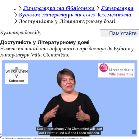
Т
Література та бібліотеки
Література
Перейти до змісту
Будинок літератури на віллі Клементина
и
Доступність у Літературному домі
т
Культура досвіду
Пам'ятайте
у
Доступність у Літературному домі
т
Нижче ви знайдете інформацію про доступ до Будинку
літератури Villa Clementine.
: