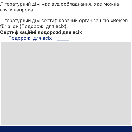
Літературний дім має аудіообладнання, яке можна
взяти напрокат.
Літературний дім сертифікований організацією «Reisen
für alle» (Подорожі для всіх).
Сертифікаційні подорожі для всіх
Подорожі для всіх
(Відкривається
в
новій
вкладці)