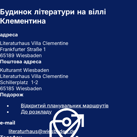
Будинок літератури на віллі
Клементина
адреса
Literaturhaus Villa Clementine
Frankfurter Straße 1
65189 Wiesbaden
Поштова адреса
Kulturamt Wiesbaden
Literaturhaus Villa Clementine
Schillerplatz 1-2
65185 Wiesbaden
Подорож
Відкритий планувальник маршрутів
(
До розкладу
(
В
В
і
e-mail
і
д
д
к
literaturhaus
wiesbaden
de
к
р