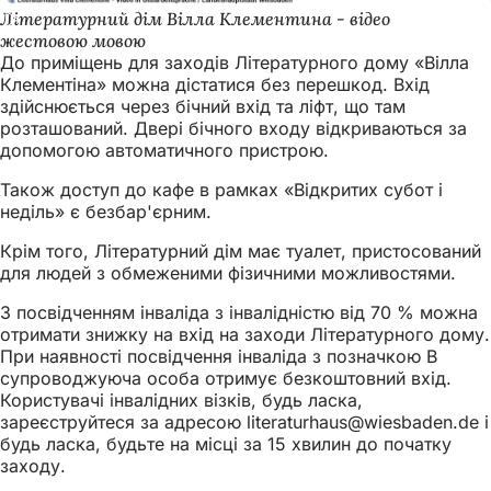
Літературний дім Вілла Клементина - відео
жестовою мовою
До приміщень для заходів Літературного дому «Вілла
Клементіна» можна дістатися без перешкод. Вхід
здійснюється через бічний вхід та ліфт, що там
розташований. Двері бічного входу відкриваються за
допомогою автоматичного пристрою.
Також доступ до кафе в рамках «Відкритих субот і
неділь» є безбар'єрним.
Крім того, Літературний дім має туалет, пристосований
для людей з обмеженими фізичними можливостями.
З посвідченням інваліда з інвалідністю від 70 % можна
отримати знижку на вхід на заходи Літературного дому.
При наявності посвідчення інваліда з позначкою B
супроводжуюча особа отримує безкоштовний вхід.
Користувачі інвалідних візків, будь ласка,
зареєструйтеся за адресою
literaturhaus
wiesbaden
de
і
будь ласка, будьте на місці за 15 хвилин до початку
заходу.