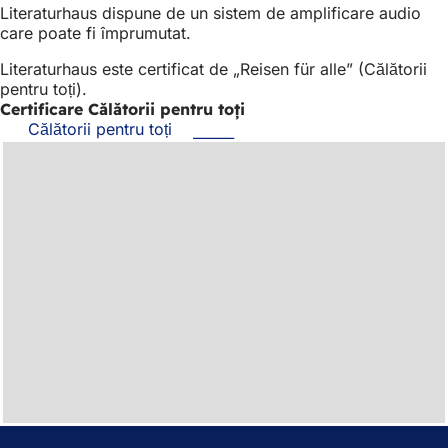
Literaturhaus dispune de un sistem de amplificare audio
care poate fi împrumutat.
Literaturhaus este certificat de „Reisen für alle” (Călătorii
pentru toți).
Certificare Călătorii pentru toți
Călătorii pentru toți
(Se
deschide
într-
o
filă
nouă)