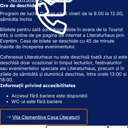
c
h
Ore de deschidere
h
i
Program de lucru: De luni până vineri de la 9.00 la 12.00,
i
d
sâmbăta închis
d
e
e
î
Biletele pentru sală sunt disponibile în avans de la Tourist
î
n
Info și online de pe pagina de internet a Literaturhaus prin
n
t
Eventim. Casa de bilete se deschide cu 45 de minute
t
r
înainte de începerea evenimentului.
r
-
-
o
Cafeneaua Literaturhaus nu este deschisă toată ziua și este
o
f
deschisă doar ocazional în timpul lecturilor, festivalurilor
f
i
sau evenimentelor speciale ale Literaturhaus, precum și în
i
l
zilele de sâmbătă și duminică deschise, între orele 13:00 și
l
ă
18:00.
ă
n
Informații privind accesibilitatea
n
o
o
u
Accesul fără bariere este disponibil
u
ă
WC-ul este fără bariere
ă
)
)
Vila Clementine Casa Literaturii