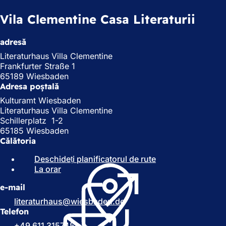
Vila Clementine Casa Literaturii
adresă
Literaturhaus Villa Clementine
Frankfurter Straße 1
65189 Wiesbaden
Adresa poștală
Kulturamt Wiesbaden
Literaturhaus Villa Clementine
Schillerplatz 1-2
65185 Wiesbaden
Călătoria
Deschideți planificatorul de rute
(
La orar
(
S
S
e
e-mail
e
d
d
e
literaturhaus
wiesbaden
de
e
s
Telefon
s
c
+49 611 315745