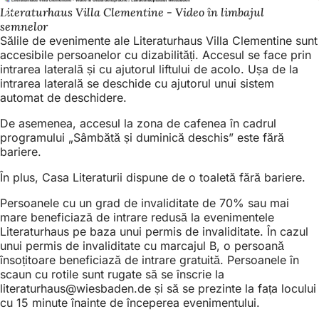
Literaturhaus Villa Clementine - Video în limbajul
semnelor
Sălile de evenimente ale Literaturhaus Villa Clementine sunt
accesibile persoanelor cu dizabilități. Accesul se face prin
intrarea laterală și cu ajutorul liftului de acolo. Ușa de la
intrarea laterală se deschide cu ajutorul unui sistem
automat de deschidere.
De asemenea, accesul la zona de cafenea în cadrul
programului „Sâmbătă și duminică deschis” este fără
bariere.
În plus, Casa Literaturii dispune de o toaletă fără bariere.
Persoanele cu un grad de invaliditate de 70% sau mai
mare beneficiază de intrare redusă la evenimentele
Literaturhaus pe baza unui permis de invaliditate. În cazul
unui permis de invaliditate cu marcajul B, o persoană
însoțitoare beneficiază de intrare gratuită. Persoanele în
scaun cu rotile sunt rugate să se înscrie la
literaturhaus
wiesbaden
de
și să se prezinte la fața locului
cu 15 minute înainte de începerea evenimentului.