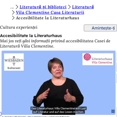
S
Literatură și biblioteci
Literatură
Salt la conținut
Vila Clementine Casa Literaturii
u
Accesibilitate la Literaturhaus
n
Cultura experienței
Amintește-ți
t
Accesibilitate la Literaturhaus
e
Mai jos veți găsi informații privind accesibilitatea Casei de
Literatură Villa Clementine.
ț
i
a
i
c
i
: