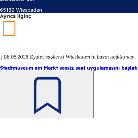
ç
ı
65189 Wiesbaden
ı
l
Ayrıca ilginç
l
ı
ı
r
r
)
)
08.05.2026
Eyalet başkenti Wiesbaden'in basın açıklaması
Stadtmuseum am Markt sessiz saat uygulamasını başlat
Unutmayın