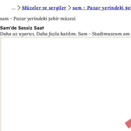
B
Müzeler ve sergiler
sam - Pazar yerindeki şe
İçeriğe atla
u
sam - Pazar yerindeki şehir müzesi
r
Sam'de Sessiz Saat
Daha az uyarıcı. Daha fazla katılım. Sam - Stadtmuseum am Ma
a
d
a
s
ı
n
ı
z
: