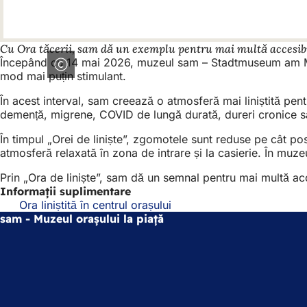
Cu Ora tăcerii, sam dă un exemplu pentru mai multă accesibil
Începând cu 14 mai 2026, muzeul sam – Stadtmuseum am Markt s
mod mai puțin stimulant.
În acest interval, sam creează o atmosferă mai liniștită pen
demență, migrene, COVID de lungă durată, dureri cronice sau e
În timpul „Orei de liniște”, zgomotele sunt reduse pe cât p
atmosferă relaxată în zona de intrare și la casierie. În muze
Prin „Ora de liniște”, sam dă un semnal pentru mai multă acce
Informații suplimentare
Ora liniștită în centrul orașului
sam - Muzeul orașului la piață