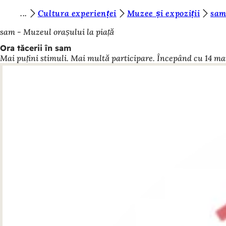
S
Cultura experienței
Muzee și expoziții
sam
Salt la conținut
u
sam - Muzeul orașului la piață
n
Ora tăcerii în sam
Mai puțini stimuli. Mai multă participare. Începând cu 14 mai,
t
e
ț
i
a
i
c
i
: