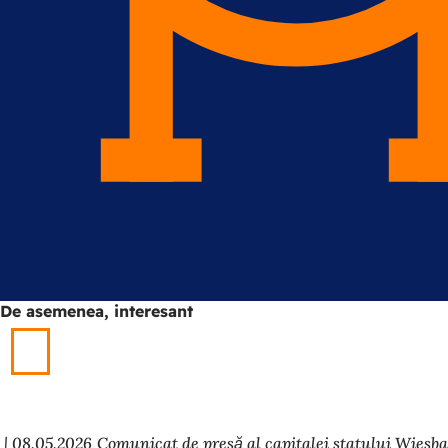
De asemenea, interesant
08.05.2026
Comunicat de presă al capitalei statului Wiesb