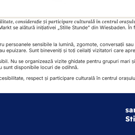
itate, considerație și participare culturală în centrul orașu
e alătură inițiativei „Stille Stunde” din Wiesbaden. În fiec
tru persoanele sensibile la lumină, zgomote, conversații sau
puizare. Sunt bineveniți și toți ceilalți vizitatori care apr
osibil. Nu se organizează vizite ghidate pentru grupuri mar
u sunt disponibile locuri de odihnă.
sibilitate, respect și participare culturală în centrul orașu
sa
St