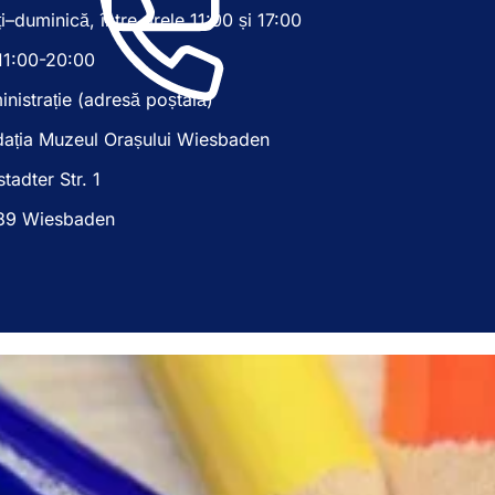
n
i–duminică, între orele 11:00 și 17:00
r
t
-
r
11:00-20:00
o
-
f
o
nistrație (adresă poștală)
i
f
l
i
dația Muzeul Orașului Wiesbaden
ă
l
n
stadter Str. 1
ă
o
n
89 Wiesbaden
u
o
ă
u
)
ă
)