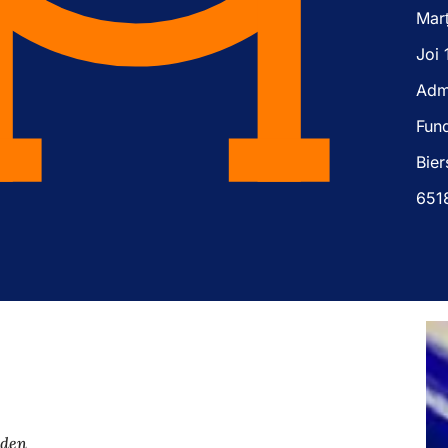
Marț
Joi 
Admi
Fun
Bier
651
aden