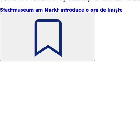
Stadtmuseum am Markt introduce o oră de liniște
Amintește-
ți