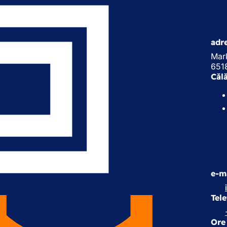
adr
Mark
651
Călă
e-m
Tel
Ore