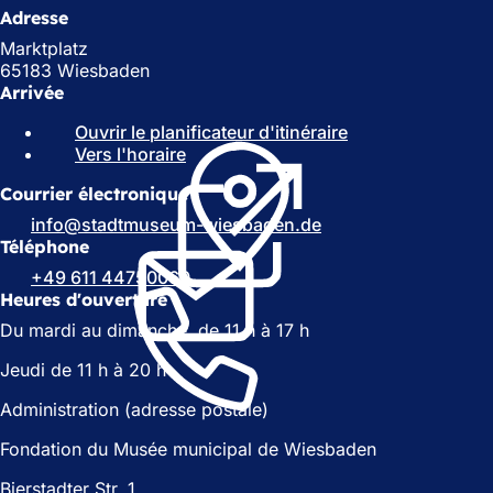
Adresse
Marktplatz
65183 Wiesbaden
Arrivée
Ouvrir le planificateur d'itinéraire
(
Vers l'horaire
(
S
S
'
Courrier électronique
'
o
o
u
info
stadtmuseum-wiesbaden
de
u
v
Téléphone
v
r
+49 611 44750060
r
e
Heures d'ouverture
e
d
Du mardi au dimanche, de 11 h à 17 h
d
a
a
n
Jeudi de 11 h à 20 h
n
s
s
u
Administration (adresse postale)
u
n
n
n
Fondation du Musée municipal de Wiesbaden
n
o
o
u
Bierstadter Str. 1