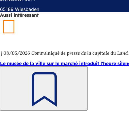
u
v
65189 Wiesbaden
v
e
Aussi intéressant
e
l
l
o
o
n
n
g
g
l
l
e
e
t
08/05/2026
Communiqué de presse de la capitale du Land
t
)
)
Le musée de la ville sur le marché introduit l'heure sile
Retenir