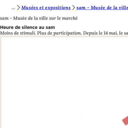
V
Musées et expositions
sam - Musée de la vill
Accéder au contenu
o
sam - Musée de la ville sur le marché
u
Heure de silence au sam
Moins de stimuli. Plus de participation. Depuis le 14 mai, le 
s
ê
t
e
s
i
c
i
: