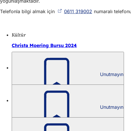
yoğunlaşmaktadır.
Telefonla bilgi almak için
0611 319002
(Yeni
numaralı telefon
bir
sekmede
açılır)
Kültür
Christa Moering Bursu 2024
Kültür
Unutmayın
Christa Moering Bursu 2022
Kültür
Unutmayın
Christa Moering Bursu 2020