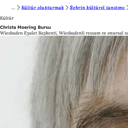
B
Kültür oluşturmak
Şehrin kültürel tanıtımı
İçeriğe atla
u
Kültür
r
Christa Moering Bursu
Wiesbaden Eyalet Başkenti, Wiesbadenli ressam ve onursal v
a
d
a
s
ı
n
ı
z
: