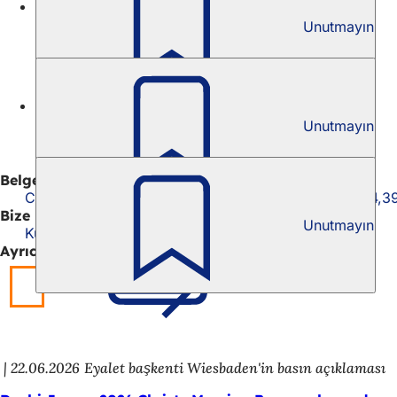
Kültür
Unutmayın
Christa Moering Bursu 2011
Kültür
Unutmayın
Christa Moering Bursu 2009
Belgeler
Christa Moering Bursu - Yönergeler
PDF
-Dosya
64,3
Bize ulaşın
Unutmayın
Kültür Ofisi
Ayrıca ilginç
22.06.2026
Eyalet başkenti Wiesbaden'in basın açıklaması