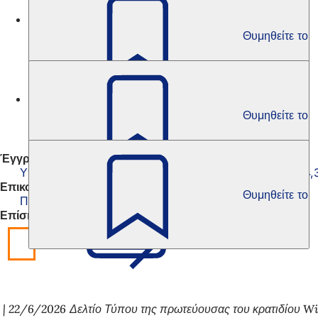
Πολιτισμός
Θυμηθείτε το
Υποτροφία Christa Moering 2011
Πολιτισμός
Θυμηθείτε το
Υποτροφία Christa Moering 2009
Έγγραφα
Υποτροφία Christa Moering - Οδηγίες
PDF
-Αρχείο
64,
Επικοινωνήστε μαζί μας
Θυμηθείτε το
Πολιτιστικό Γραφείο
Επίσης ενδιαφέρον
22/6/2026
Δελτίο Τύπου της πρωτεύουσας του κρατιδίου W