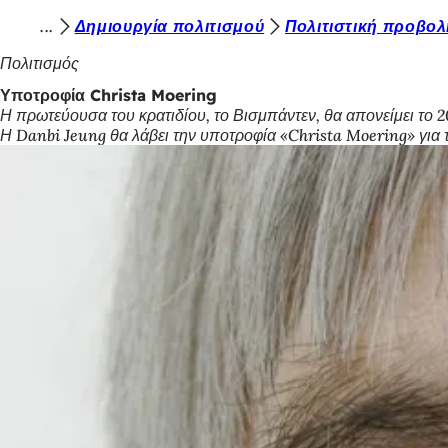
Β
Δημιουργία πολιτισμού
Πολιτιστική προβολ
Μετάβαση στο περιεχόμενο
ρ
Πολιτισμός
ί
Υποτροφία Christa Moering
Η πρωτεύουσα του κρατιδίου, το Βισμπάντεν, θα απονείμει το 2
σ
Η Danbi Jeung θα λάβει την υποτροφία «Christa Moering» για 
κ
ε
σ
τ
ε
ε
δ
ώ
: