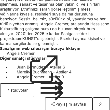
işlenmesi, zanaat ve tasarıma olan yakınlığı ve sınırları
araştırıyor. Etrafımızı saran görselleştirilmiş mesaj
yığınlarına kıyasla, resimleri suya dalma durumuna
benziyor: Sessiz, belirsiz, süzülür gibi, yavaşlamış ve her
türlü niyetten arınmış. Angela Cremer, aralarında Hessische
Kulturstiftung çalışma bursu da bulunan birçok burs
almıştır. 2020'den 2025'e kadar Saalgasse'deki
projektraumKUNST'u işletmiştir. Eserleri ayrıca kişisel ve
karma sergilerde sergilenmiştir.
Sanatçının web sitesi için buraya tıklayın
Angela Cremer
(Yeni
Diğer sanatçı stüdyoları
bir
sekmede
Juan Bermúdez - Atelier 6
açılır)
Mareike Buchmann - Atelier 4
Angela Cremer - Atelier 9
stüdyolar
Paylaşım sayfası