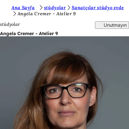
B
Ana Sayfa
stüdyolar
Sanatçılar stüdyo evde
İçeriğe atla
Angela Cremer - Atelier 9
u
stüdyolar
Unutmayın
r
Angela Cremer - Atelier 9
a
d
a
s
ı
n
ı
z
: