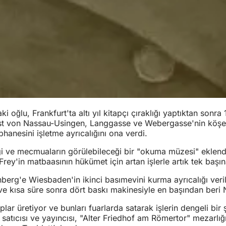
 oğlu, Frankfurt'ta altı yıl kitapçı çıraklığı yaptıktan sonr
August von Nassau-Usingen, Langgasse ve Webergasse'nin köş
hanesini işletme ayrıcalığını ona verdi.
 ve mecmuaların görülebileceği bir "okuma müzesi" eklend
Frey'in matbaasının hükümet için artan işlerle artık tek başı
lenberg'e Wiesbaden'in ikinci basımevini kurma ayrıcalığı v
 ve kısa süre sonra dört baskı makinesiyle en başından ber
taplar üretiyor ve bunları fuarlarda satarak işlerin dengeli bi
 satıcısı ve yayıncısı, "Alter Friedhof am Römertor" mezarl