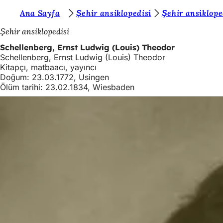
B
Ana Sayfa
Şehir ansiklopedisi
Şehir ansiklope
İçeriğe atla
u
Şehir ansiklopedisi
r
Schellenberg, Ernst Ludwig (Louis) Theodor
Schellenberg, Ernst Ludwig (Louis) Theodor
a
Kitapçı, matbaacı, yayıncı
d
Doğum: 23.03.1772, Usingen
Ölüm tarihi: 23.02.1834, Wiesbaden
a
s
ı
n
ı
z
: