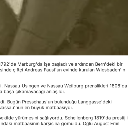
a 1792'de Marburg'da işe başladı ve ardından Bern'deki bir
esinde çiftçi Andreas Faust'un evinde kurulan Wiesbaden'in
i. Nassau-Usingen ve Nassau-Weilburg prenslikleri 1806'da
na başa çıkamayacağı anlaşıldı.
erildi. Bugün Pressehaus'un bulunduğu Langgasse'deki
i Nassau'nun en büyük matbaasıydı.
r şekilde yürümesini sağlıyordu. Schellenberg 1819'da prestijli
ığındaki matbaasının karşısına gömüldü. Oğlu August Emil