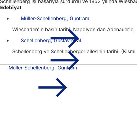
Schellenberg işi başarıyla sürdürdü ve 1852 yılında Wiesbad
Edebiyat
Müller-Schellenberg, Guntram
Wiesbaden'in basın tarihi. Napolyon'dan Adenauer'e, 
Schellenberg, Gustav et al.
Schellenberg ve Schellenberger ailesinin tarihi. (Kısm
Müller-Schellenberg, Guntram
Ayak
Hızlı erişim
bölgesi
Tüm h
Etkin
Vatan
Web s