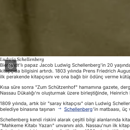
Ludwig Schellenberg
Bierstadt'lı papaz Jacob Ludwig Schellenberg'in 20 yaşındaki
kitapçıda bilgisini artırdı. 1803 yılında Prens Friedrich 
ilk perakende kitapçısını ve ona bağlı bir ödünç verme kütüp
Kısa süre sonra "Zum Schützenhof" hamamına gazete, dergi
Nassau Dükalığı'nı oluşturmak üzere birleştiğinde, Heinrich 
1809 yılında, artık bir "saray kitapçısı" olan Ludwig Schel
belediye binasına taşınan
Schellenberg
'in matbaası, üç
Schellenberg kendi riskini alarak çeşitli bilgi alanlarında ki
"Mahkeme Kitabı Yazarı" unvanını aldı. Nassau'nun ilk kitap