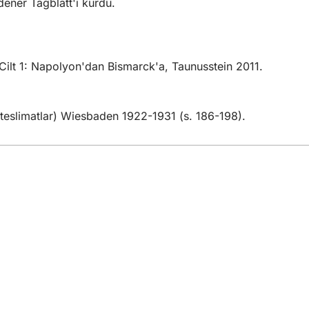
ener Tagblatt'ı kurdu.
Cilt 1: Napolyon'dan Bismarck'a, Taunusstein 2011.
i teslimatlar) Wiesbaden 1922-1931 (s. 186-198).
izmetler
lik takvimi
daşlık ofisi
itesi hakkında geri bildirim