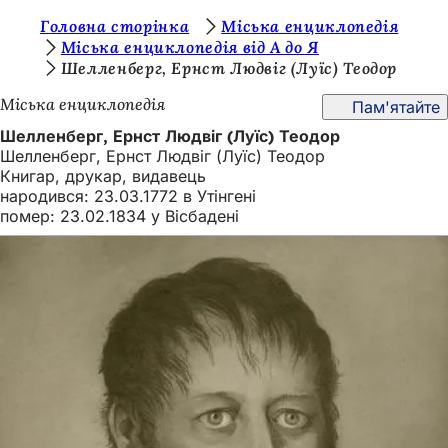
Т
Головна сторінка
Міська енциклопедія
Перейти до змісту
Міська енциклопедія від А до Я
и
Шелленберг, Ернст Людвіг (Луїс) Теодор
т
Міська енциклопедія
Пам'ятайте
у
Шелленберг, Ернст Людвіг (Луїс) Теодор
т
Шелленберг, Ернст Людвіг (Луїс) Теодор
Книгар, друкар, видавець
:
народився: 23.03.1772 в Утінгені
помер: 23.02.1834 у Вісбадені