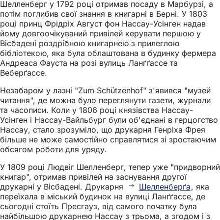
Шелленберг у 1792 році отримав посаду в Марбурзі, а
потім поглибив свої знання в книгарні в Берні. У 1803
році принц Фрідріх Август фон Нассау-Усінген надав
йому довгоочікуваний привілей керувати першою у
Вісбадені роздрібною книгарнею з прилеглою
бібліотекою, яка була облаштована в будинку фермера
Андреаса Фауста на розі вулиць Ланґґассе та
Веберґассе.
Незабаром у лазні "Zum Schützenhof" з'явився "музей
читання", де можна було переглянути газети, журнали
та часописи. Коли у 1806 році князівства Нассау-
Усінген і Нассау-Вайльбург були об'єднані в герцогство
Нассау, стало зрозуміло, що друкарня Генріха Фрея
більше не може самостійно справлятися зі зростаючим
обсягом роботи для уряду.
У 1809 році Людвіг Шелленберг, тепер уже "придворний
книгар", отримав привілей на заснування другої
друкарні у Вісбадені. Друкарня
Шелленберґа
, яка
переїхала в міський будинок на вулиці Ланґґассе, де
сьогодні стоїть Пресгауз, від самого початку була
найбільшою друкарнею Нассау з трьома, а згодом і з