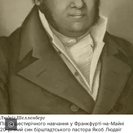
Людвіг Шелленберг
Після шестирічного навчання у Франкфурті-на-Майні
20-річний син бірштадтського пастора Якоб Людвіг