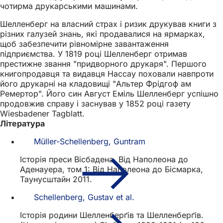
чотирма друкарськими машинами.
Шелленберг на власний страх і ризик друкував книги з
різних галузей знань, які продавалися на ярмарках,
щоб забезпечити рівномірне завантаження
підприємства. У 1819 році Шелленберг отримав
престижне звання "придворного друкаря". Першого
книгопродавця та видавця Нассау поховали навпроти
його друкарні на кладовищі "Альтер Фрідгоф ам
Ремертор". Його син Август Еміль Шелленберг успішно
продовжив справу і заснував у 1852 році газету
Wiesbadener Tagblatt.
Література
Müller-Schellenberg, Guntram
Історія преси Вісбадена. Від Наполеона до
Аденауера, том 1: Від Наполеона до Бісмарка,
Таунусштайн 2011.
Schellenberg, Gustav et al.
Історія родини Шелленберґів та Шелленберґів.