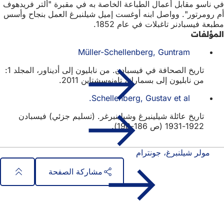
في ناسو مقابل أعمال الطباعة الخاصة به في مقبرة "ألتر فريدهوف
أم رومرتور". وواصل ابنه أوغست إميل شيلنبرغ العمل بنجاح وأسس
مطبعة فيسبادنر تاغبلات في عام 1852.
المؤلفات
Müller-Schellenberg, Guntram
تاريخ الصحافة في فيسبادن. من نابليون إلى أديناور، المجلد 1:
من نابليون إلى بسمارك، تاونوسشتاين 2011.
Schellenberg, Gustav et al.
تاريخ عائلة شيلينبرغ وشيلينبرغر. (تسليم جزئي) فيسبادن
1922-1931 (ص 186-198).
مولر شيلنبرغ، جونترام
مشاركة الصفحة
منطقة
الوصول السريع
القدم
جميع الخدمات
تقويم الفعاليات