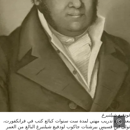
لودفيغ شيلنبرغ
بعد فترة تدريب مهني لمدة ست سنوات كبائع كتب في فرانكفورت،
تولى ابن قسيس بيرشتات جاكوب لودفيغ شيلنبرغ البالغ من العمر