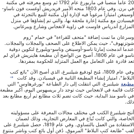
20 عاماً منصباً في ماربورغ عام 1792 ثم وسع معرفته في مكتبة
في برن. وفي عام 1803 منحه الأمير فريدريش أوغست فون ناساو-
أوسينغن امتيازاً مرغوباً فيه لإدارة أول مكتبة للبيع بالتجزئة في
فيسبادن مع مكتبة إعارة ملحقة بها، والتي تم إنشاؤها في منزل
المزارع أندرياس فاوست في زاوية لانغجاس وشارع ويبرغاس.
وسرعان ما تمت إضافة "متحف للقراءة" في حمام "زوم
شوتزنهوف"، حيث يمكن الاطلاع على الصحف والمجلات والمجلات.
عندما اندمجت إمارتا ناسو-أوسينغن وناسو-ويلبورغ لتكوين دوقية
ناسو في عام 1806، أصبح من الواضح أن مطبعة هاينريش فراي لم
تعد قادرة على التعامل مع العمل المتزايد للحكومة بمفردها.
وفي عام 1809، مُنح لودفيغ شيلنبرغ، الذي أصبح الآن "بائع كتب
البلاط"، امتياز إنشاء المطبعة الثانية في فيسبادن. وقد كانت
مطبعة
شيلنبرغ، التي انتقلت إلى دار الطباعة "بورغرهاوس" التي
كانت قائمة في لانغجاس حيث توجد دار بريسهوس اليوم، أكبر مطبعة
في ناسو منذ البداية، حيث كانت تضم ثلاث مطابع ثم أربع مطابع بعد
ذلك.
أنتج شيلنبرغ الكتب في مختلف مجالات المعرفة على مسؤوليته
الخاصة، والتي كانت تُباع في المعارض التجارية، وذلك لضمان
الاستفادة من العمل بالتساوي. وفي عام 1819، حصل شيلنبرغ على
لقب "طابعة كتب البلاط" المرموق. دُفن أول بائع كتب وناشر متنوع