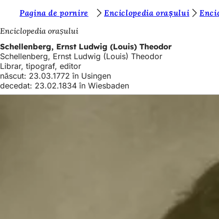
S
Pagina de pornire
Enciclopedia orașului
Enci
Salt la conținut
u
Enciclopedia orașului
n
Schellenberg, Ernst Ludwig (Louis) Theodor
Schellenberg, Ernst Ludwig (Louis) Theodor
t
Librar, tipograf, editor
e
născut: 23.03.1772 în Usingen
decedat: 23.02.1834 în Wiesbaden
ț
i
a
i
c
i
: