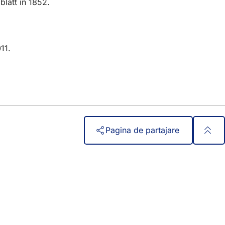
latt în 1852.
11.
Pagina de partajare