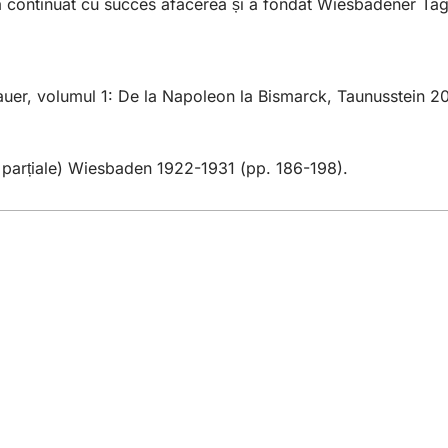
 continuat cu succes afacerea și a fondat Wiesbadener Tagb
uer, volumul 1: De la Napoleon la Bismarck, Taunusstein 20
ri parțiale) Wiesbaden 1922-1931 (pp. 186-198).
iile
e evenimente
u cetățeni
ivind site-ul web