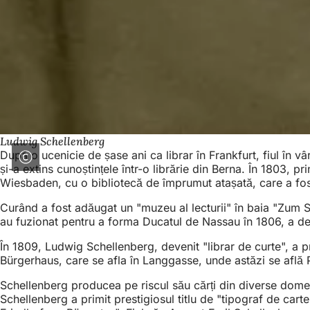
Ludwig Schellenberg
După o ucenicie de șase ani ca librar în Frankfurt, fiul în 
și-a extins cunoștințele într-o librărie din Berna. În 1803, 
Wiesbaden, cu o bibliotecă de împrumut atașată, care a fost
Curând a fost adăugat un "muzeu al lecturii" în baia "Zum S
au fuzionat pentru a forma Ducatul de Nassau în 1806, a dev
În 1809, Ludwig Schellenberg, devenit "librar de curte", a p
Bürgerhaus, care se afla în Langgasse, unde astăzi se află P
Schellenberg producea pe riscul său cărți din diverse domeni
Schellenberg a primit prestigiosul titlu de "tipograf de carte 