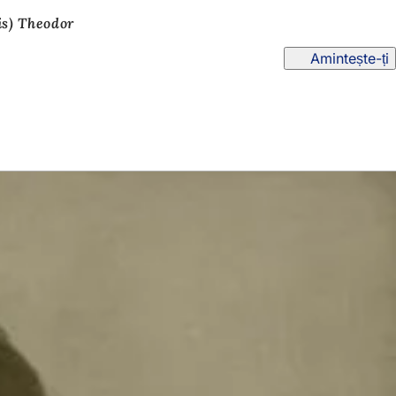
is) Theodor
Amintește-ți