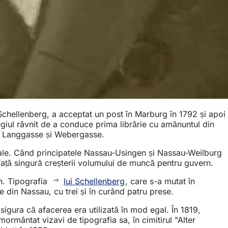
 Schellenberg, a acceptat un post în Marburg în 1792 și apoi
legiul râvnit de a conduce prima librărie cu amănuntul din
tre Langgasse și Webergasse.
rnale. Când principatele Nassau-Usingen și Nassau-Weilburg
față singură creșterii volumului de muncă pentru guvern.
en. Tipografia
lui Schellenberg
, care s-a mutat în
 din Nassau, cu trei și în curând patru prese.
sigura că afacerea era utilizată în mod egal. În 1819,
nmormântat vizavi de tipografia sa, în cimitirul "Alter