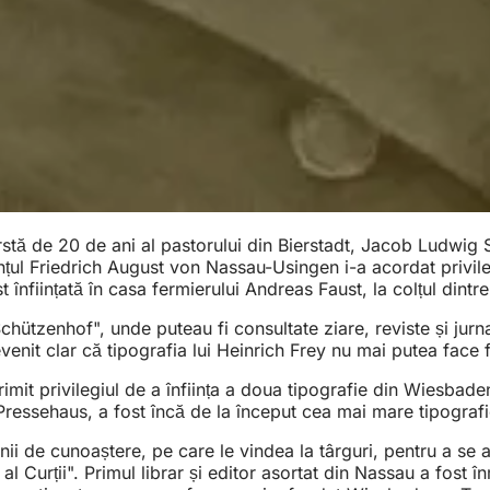
vârstă de 20 de ani al pastorului din Bierstadt, Jacob Ludwig
prințul Friedrich August von Nassau-Usingen i-a acordat privi
 înființată în casa fermierului Andreas Faust, la colțul din
chützenhof", unde puteau fi consultate ziare, reviste și ju
enit clar că tipografia lui Heinrich Frey nu mai putea face 
rimit privilegiul de a înființa a doua tipografie din Wiesbad
ressehaus, a fost încă de la început cea mai mare tipografie
i de cunoaștere, pe care le vindea la târguri, pentru a se a
al Curții". Primul librar și editor asortat din Nassau a fost î