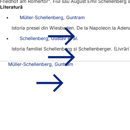
Friedhof am Römertor". Fiul său August Emil Schellenberg a
Literatură
Müller-Schellenberg, Guntram
Istoria presei din Wiesbaden. De la Napoleon la Adena
Schellenberg, Gustav et al.
Istoria familiei Schellenberg și Schellenberger. (Livră
Müller-Schellenberg, Guntram
Zona
Acces rapid
piciorului
Toate servic
Calendar d
Biroul pentr
Feedback pr