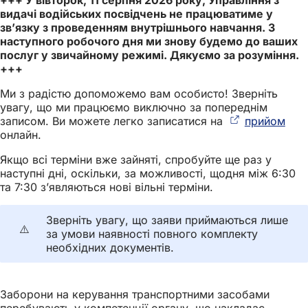
видачі водійських посвідчень не працюватиме у
зв’язку з проведенням внутрішнього навчання. З
наступного робочого дня ми знову будемо до ваших
послуг у звичайному режимі. Дякуємо за розуміння.
+++
Ми з радістю допоможемо вам особисто! Зверніть
увагу, що ми працюємо виключно за попереднім
записом. Ви можете легко записатися на
прийом
(Ві
онлайн.
в
нові
Якщо всі терміни вже зайняті, спробуйте ще раз у
вкла
наступні дні, оскільки, за можливості, щодня між 6:30
та 7:30 з’являються нові вільні терміни.
Зверніть увагу, що заяви приймаються лише
⚠️
за умови наявності повного комплекту
необхідних документів.
Заборони на керування транспортними засобами
перебувають у компетенції органу, що накладає