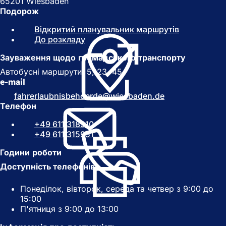
65201 Wiesbaden
Подорож
Відкритий планувальник маршрутів
(
До розкладу
(
В
В
і
Зауваження щодо громадського транспорту
і
д
д
к
Автобусні маршрути: 5, 23, 45
к
р
e-mail
р
и
fahrerlaubnisbehoerde
wiesbaden
de
и
в
Телефон
в
а
а
є
+49 611 318310
є
т
+49 611 315951
т
ь
ь
с
Години роботи
с
я
Доступність телефонів
я
в
в
н
Понеділок, вівторок, середа та четвер з 9:00 до
н
о
15:00
о
в
П'ятниця з 9:00 до 13:00
в
і
і
й