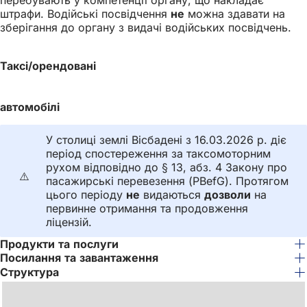
штрафи. Водійські посвідчення
не
можна здавати на
зберігання до органу з видачі водійських посвідчень.
Таксі/орендовані
автомобілі
У столиці землі Вісбадені з 16.03.2026 р. діє
період спостереження за таксомоторним
рухом відповідно до § 13, абз. 4 Закону про
⚠️
пасажирські перевезення (PBefG). Протягом
цього періоду
не
видаються
дозволи
на
первинне отримання та продовження
ліцензій.
Продукти та послуги
Посилання та завантаження
Структура