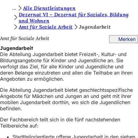
S
Alle Dienstleistungen
Inhalt anspringen
Dezernat VI – Dezernat für Soziales, Bildung
i
und Wohnen
Amt für Soziale Arbeit
Jugendarbeit
e
b
Amt für Soziale Arbeit
Merken
e
Jugendarbeit
Die Abteilung Jugendarbeit bietet Freizeit-, Kultur- und
f
Bildungsangebote für Kinder und Jugendliche an. Sie
i
verfolgt das Ziel, für alle Kinder und Jugendliche und
deren Belange einzutreten und allen die Teilhabe an ihren
n
Angeboten zu ermöglichen.
d
Die Abteilung Jugendarbeit bietet geschlechtsspezifische
e
Angebote für Mädchen und Jungen an und geht mit ihrer
mobilen Jugendarbeit dorthin, wo sich die Jugendlichen
n
befinden.
s
Der Fachbereich teilt sich in die fünf nachstehenden
i
Teilbereiche auf:
c
Stadtteilorientierte offene Jugendarbeit in den sieben