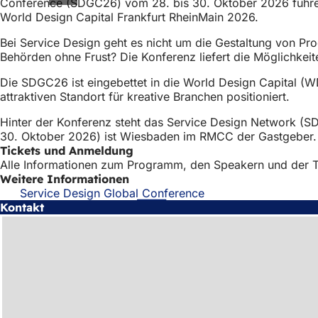
Conference (SDGC26) vom 28. bis 30. Oktober 2026 führe
World Design Capital Frankfurt RheinMain 2026.
Bei Service Design geht es nicht um die Gestaltung von Pr
Behörden ohne Frust? Die Konferenz liefert die Möglichke
Die SDGC26 ist eingebettet in die World Design Capital (W
attraktiven Standort für kreative Branchen positioniert.
Hinter der Konferenz steht das Service Design Network (SDN
30. Oktober 2026) ist Wiesbaden im RMCC der Gastgeber
Tickets und Anmeldung
Alle Informationen zum Programm, den Speakern und der Tic
Weitere Informationen
Service Design Global Conference
(Öffnet
Kontakt
in
einem
neuen
Tab)