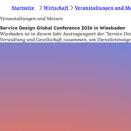
S
Startseite
Wirtschaft
Veranstaltungen und M
Inhalt anspringen
i
Veranstaltungen und Messen
e
Service Design Global Conference 2026 in Wiesbaden
Wiesbaden ist in diesem Jahr Austragungsort der "Service De
b
Verwaltung und Gesellschaft zusammen, um Dienstleistungen
e
f
i
n
d
e
n
s
i
c