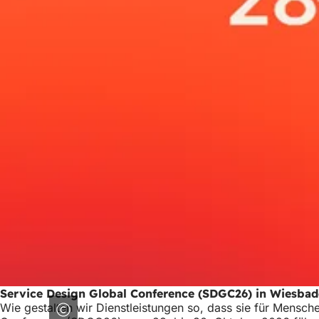
Service Design Global Conference (SDGC26) in Wiesba
Wie gestalten wir Dienstleistungen so, dass sie für Mensch