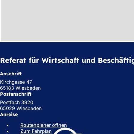
Referat für Wirtschaft und Beschäft
Anschrift
Kirchgasse 47
65183 Wiesbaden
Postanschrift
Postfach 3920
65029 Wiesbaden
Anreise
Routenplaner öffnen
(
Zum Fahrplan
(
Ö