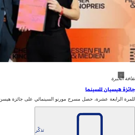
ثقافة الخبرة
جائزة هيسيان للسينما
للمرة الرابعة عشرة، حصل مسرح مورنو السينمائي على جائزة هيسن لل
مزيد من المعلومات
إلى البرنامج الحالي
(يفتح
في
مؤسسة فريدريش فيلهلم مورناو
(يفتح
تذكّر
علامة
في