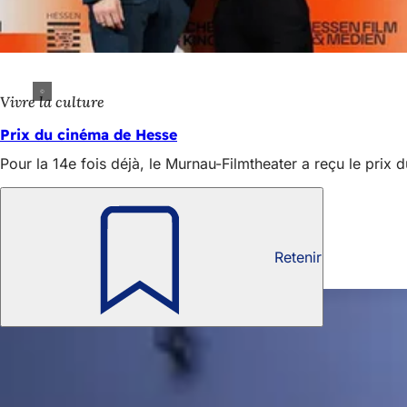
Vivre la culture
Prix du cinéma de Hesse
Pour la 14e fois déjà, le Murnau-Filmtheater a reçu le pri
Plus d'informations
Voir le programme actuel
(S'ouvre
Fondation Friedrich-Wilhelm-Murnau
dans
(S'ouvre
Retenir
un
dans
Aussi intéressant
nouvel
un
onglet)
nouvel
onglet)