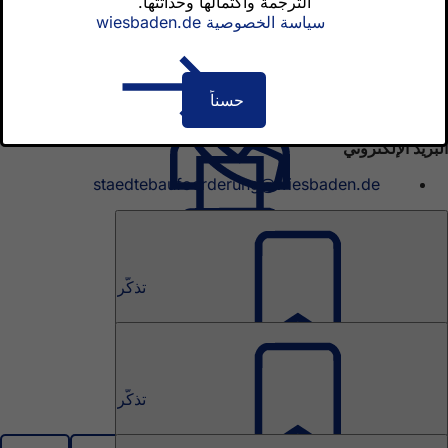
الترجمة واكتمالها وحداثتها.
سياسة الخصوصية wiesbaden.de
الهاتف
0611 312628
0611 314946
حسناً
البريد الإلكتروني
staedtebaufoerderung@wiesbaden.de
Städtebauförderung
تذكّر
Sozialer Zusammenhalt: Biebrich-Mitte
Städtebauförderung
تذكّر
Lebendige Zentren Innenstadt West