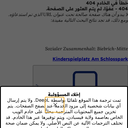
خطأ في الخادم 404
الانتقال إلى المحتوى
404 - عفوًا، لم يتم العثور على الصفحة.
لا يبدو أن هناك صفحة صالحة تحت عنوان URL الذي تم استدعاؤه.
ومع ذلك، قد تجد نتائج البحث التالية مفيدة:
Sozialer Zusammenhalt: Biebrich-Mitte
Kinderspielplatz Am Schlosspark
Wohnen und Bauen
تذكّر
Städtebauförderung
إخلاء المسؤولية
تمت ترجمة هذا الموقع تلقائيًا بواسطة DeepL. ولا يتم إرسال
أي بيانات شخصية إلى مزود الخدمة عند تصفح الصفحات. يتم
تخزين جميع المحتويات المترجمة محليًّا على خادم الويب
Amt für Soziale Arbeit
الخاص بعاصمة ولاية فيسبادن، ويتم توفيرها عبر هذا الخادم. قد
تذكّر
Städtebauförderung
تختلف الترجمات الآلية عن النص الأصلي. ولا يمكن ضمان صحة